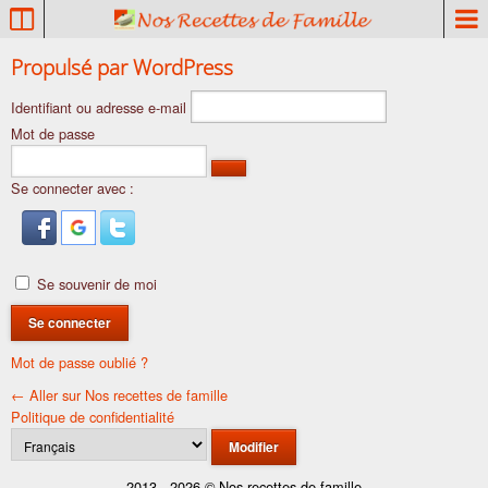
P
a
t
Se
Propulsé par WordPress
r
connecter
Identifiant ou adresse e-mail
i
m
Mot de passe
o
i
Se connecter avec :
n
e
c
u
Se souvenir de moi
l
i
n
Mot de passe oublié ?
a
← Aller sur Nos recettes de famille
i
Politique de confidentialité
r
Langue
e
f
2013 - 2026 © Nos recettes de famille