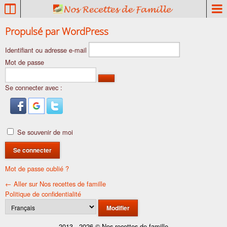
P
a
t
Se
Propulsé par WordPress
r
connecter
Identifiant ou adresse e-mail
i
m
Mot de passe
o
i
Se connecter avec :
n
e
c
u
Se souvenir de moi
l
i
n
Mot de passe oublié ?
a
← Aller sur Nos recettes de famille
i
Politique de confidentialité
r
Langue
e
f
2013 - 2026 © Nos recettes de famille