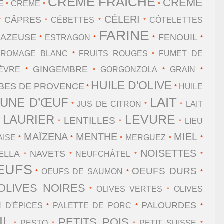
CRÈME FRAÎCHE
CRÈME
E
CRÈME
*
*
*
CÉLERI
CÂPRES
CÉBETTES
CÔTELETTES
*
*
*
*
FARINE
GAZEUSE
FENOUIL
ESTRAGON
*
*
*
*
FROMAGE BLANC
FRUITS ROUGES
FUMET DE
*
*
GINGEMBRE
ÈVRE
GORGONZOLA
GRAIN
*
*
*
*
HUILE D'OLIVE
BES DE PROVENCE
HUILE
*
*
LAIT
AUNE D’ŒUF
JUS DE CITRON
LAIT
*
*
*
LAURIER
LEVURE
LENTILLES
LIEU
*
*
*
*
MAÏZENA
MENTHE
MIEL
ISE
MERGUEZ
*
*
*
*
*
NOISETTES
ELLA
NAVETS
NEUFCHÂTEL
*
*
*
*
EUFS
OEUFS DURS
OEUFS DE SAUMON
*
*
*
OLIVES NOIRES
OLIVES VERTES
OLIVES
*
*
PALOURDES
N D'ÉPICES
PALETTE DE PORC
*
*
*
IL
PETITS POIS
PESTO
PETIT SUISSE
*
*
*
*