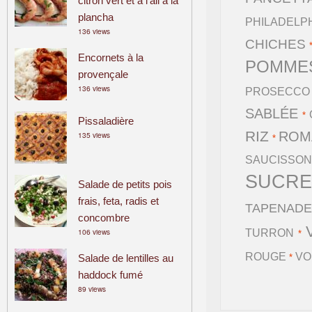
citron vert et à l’ail à la
plancha
PHILADELP
136 views
CHICHES
Encornets à la
POMME
provençale
136 views
PROSECCO
SABLÉE
*
Pissaladière
RIZ
ROM
135 views
*
SAUCISSON
SUCR
Salade de petits pois
frais, feta, radis et
TAPENAD
concombre
106 views
TURRON
*
ROUGE
VO
Salade de lentilles au
*
haddock fumé
89 views