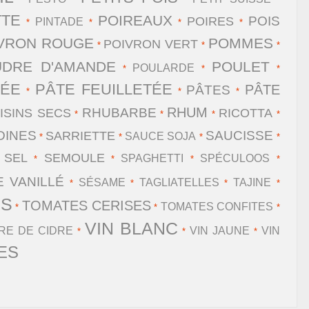
TTE
POIREAUX
POIS
POIRES
PINTADE
*
*
*
*
VRON ROUGE
POMMES
POIVRON VERT
*
*
*
UDRE D'AMANDE
POULET
POULARDE
*
*
*
SÉE
PÂTE FEUILLETÉE
PÂTE
PÂTES
*
*
*
RHUM
RHUBARBE
ISINS SECS
RICOTTA
*
*
*
*
DINES
SAUCISSE
SARRIETTE
SAUCE SOJA
*
*
*
*
SEL
SEMOULE
SPAGHETTI
SPÉCULOOS
*
*
*
*
*
 VANILLÉ
SÉSAME
TAGLIATELLES
TAJINE
*
*
*
*
ES
TOMATES CERISES
TOMATES CONFITES
*
*
*
VIN BLANC
GRE DE CIDRE
VIN JAUNE
VIN
*
*
*
ES