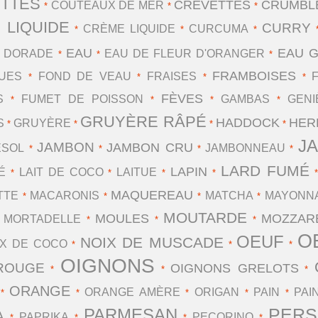
TTES
CREVETTES
CRUMBL
COUTEAUX DE MER
*
*
*
 LIQUIDE
CURRY
CRÈME LIQUIDE
CURCUMA
*
*
*
EAU
EAU 
DORADE
EAU DE FLEUR D'ORANGER
*
*
*
*
FRAMBOISES
GUES
FOND DE VEAU
FRAISES
*
*
*
*
FÈVES
S
FUMET DE POISSON
GAMBAS
GENI
*
*
*
*
GRUYÈRE RÂPÉ
HADDOCK
HER
S
GRUYÈRE
*
*
*
*
J
JAMBON
JAMBON CRU
ESOL
JAMBONNEAU
*
*
*
*
LARD FUMÉ
LAPIN
É
LAIT DE COCO
LAITUE
*
*
*
*
MAQUEREAU
TTE
MACARONIS
MATCHA
MAYONNA
*
*
*
*
MOUTARDE
MOULES
MOZZAR
MORTADELLE
*
*
*
*
O
OEUF
NOIX DE MUSCADE
IX DE COCO
*
*
*
OIGNONS
ROUGE
OIGNONS GRELOTS
*
*
*
ORANGE
ORANGE AMÈRE
ORIGAN
PAIN
PAI
*
*
*
*
*
PERS
PARMESAN
A
PAPRIKA
PECORINO
*
*
*
*