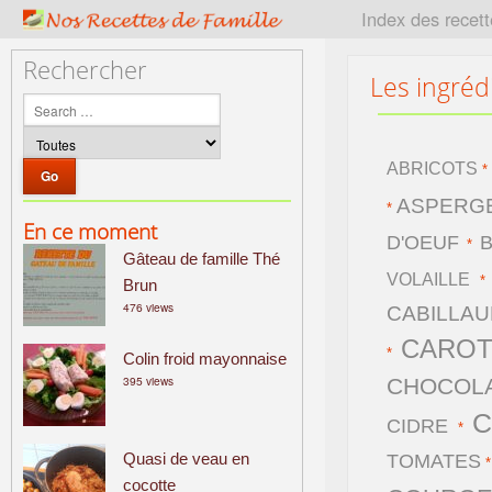
P
Index des recet
a
t
Rechercher
Les ingréd
r
i
m
o
ABRICOTS
i
ASPERG
n
*
En ce moment
e
D'OEUF
*
Gâteau de famille Thé
c
VOLAILLE
u
Brun
476 views
l
CABILLA
i
CAROT
*
Colin froid mayonnaise
n
395 views
CHOCOL
a
i
C
CIDRE
*
r
Quasi de veau en
TOMATES
e
cocotte
f