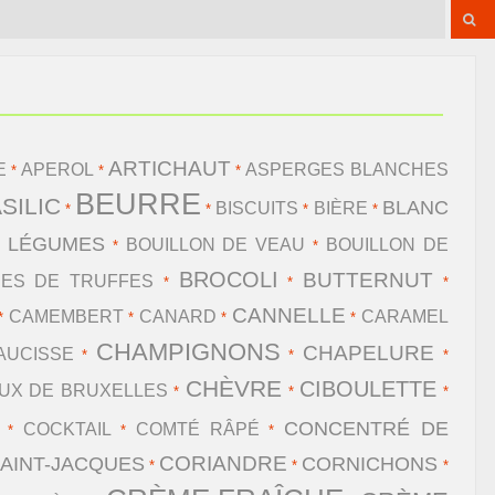
ARTICHAUT
E
APEROL
ASPERGES BLANCHES
*
*
*
BEURRE
SILIC
BLANC
BISCUITS
BIÈRE
*
*
*
*
E LÉGUMES
BOUILLON DE VEAU
BOUILLON DE
*
*
BROCOLI
BUTTERNUT
RES DE TRUFFES
*
*
*
CANNELLE
CAMEMBERT
CANARD
CARAMEL
*
*
*
*
CHAMPIGNONS
CHAPELURE
AUCISSE
*
*
*
CHÈVRE
CIBOULETTE
UX DE BRUXELLES
*
*
*
CONCENTRÉ DE
COCKTAIL
COMTÉ RÂPÉ
*
*
*
CORIANDRE
AINT-JACQUES
CORNICHONS
*
*
*