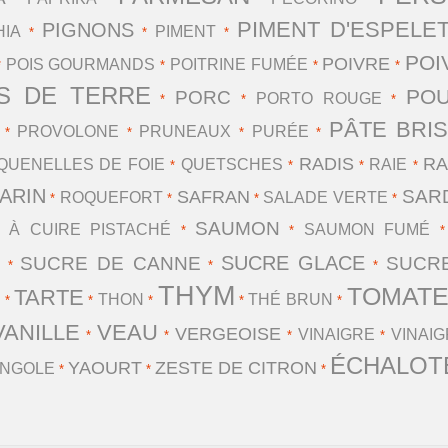
PIMENT D'ESPELE
PIGNONS
HIA
PIMENT
*
*
*
POI
POIVRE
POIS GOURMANDS
POITRINE FUMÉE
*
*
*
*
S DE TERRE
PO
PORC
PORTO ROUGE
*
*
*
PÂTE BRI
PROVOLONE
PRUNEAUX
PURÉE
*
*
*
*
RADIS
RA
QUENELLES DE FOIE
QUETSCHES
RAIE
*
*
*
*
ARIN
SAR
SAFRAN
ROQUEFORT
SALADE VERTE
*
*
*
*
SAUMON
 À CUIRE PISTACHÉ
SAUMON FUMÉ
*
*
E
SUCRE GLACE
SUCRE DE CANNE
SUCRE
*
*
*
THYM
TOMAT
TARTE
E
THON
THÉ BRUN
*
*
*
*
*
VANILLE
VEAU
VERGEOISE
VINAIGRE
VINAI
*
*
*
*
ÉCHALOT
YAOURT
ZESTE DE CITRON
NGOLE
*
*
*