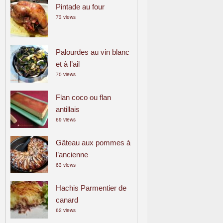
Pintade au four
73 views
Palourdes au vin blanc
et à l’ail
70 views
Flan coco ou flan
antillais
69 views
Gâteau aux pommes à
l’ancienne
63 views
Hachis Parmentier de
canard
62 views