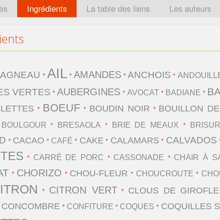
tes
Ingrédients
La table des liens
Les auteurs
ients
AIL
AMANDES
AGNEAU
ANCHOIS
ANDOUILL
*
*
*
*
*
BA
AUBERGINES
ES VERTES
AVOCAT
BADIANE
*
*
*
*
BOEUF
BLETTES
BOUDIN NOIR
BOUILLON D
*
*
*
BOULGOUR
BRESAOLA
BRIE DE MEAUX
BRISU
*
*
*
*
UD
CALVADOS
CACAO
CAKE
CALAMARS
CAFÉ
*
*
*
*
*
TES
CARRÉ DE PORC
CASSONADE
CHAIR À S
*
*
*
AT
CHORIZO
CHOU-FLEUR
CHOUCROUTE
CHO
*
*
*
*
ITRON
CITRON VERT
CLOUS DE GIROFLE
*
*
CONCOMBRE
COQUILLES S
CONFITURE
COQUES
*
*
*
*