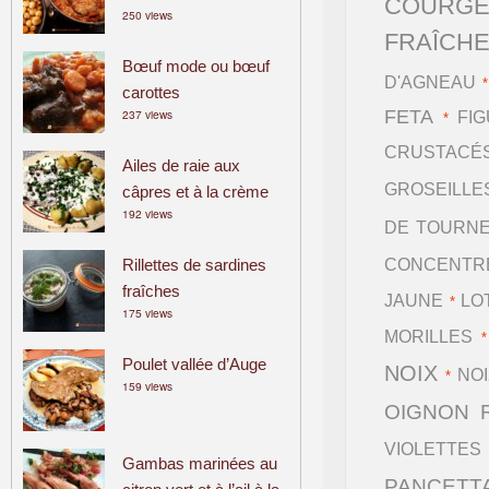
COURGE
250 views
a
FRAÎCHE
m
Bœuf mode ou bœuf
i
D'AGNEAU
carottes
l
237 views
FETA
FI
*
i
a
CRUSTACÉ
Ailes de raie aux
l
GROSEILLE
câpres et à la crème
192 views
DE TOURN
Rillettes de sardines
CONCENTR
fraîches
JAUNE
LO
*
175 views
MORILLES
Poulet vallée d’Auge
NOIX
NO
*
159 views
OIGNON 
VIOLETTES
Gambas marinées au
PANCETT