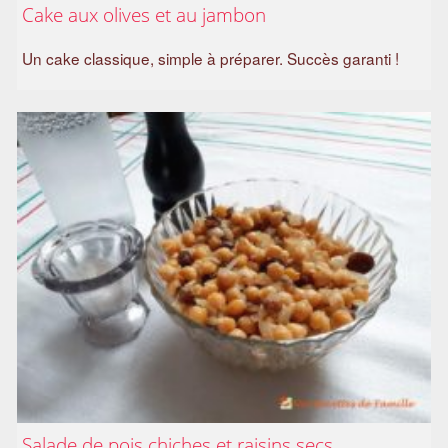
Cake aux olives et au jambon
a
m
Un cake classique, simple à préparer. Succès garanti !
i
l
i
a
l
Salade de pois chiches et raisins secs