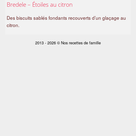
Bredele – Étoiles au citron
a
m
Des biscuits sablés fondants recouverts d’un glaçage au
i
citron.
l
i
a
2013 - 2026 © Nos recettes de famille
l