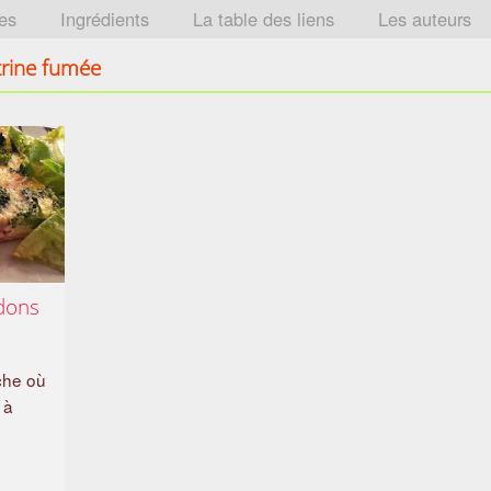
tes
Ingrédients
La table des liens
Les auteurs
itrine fumée
dons
che où
 à