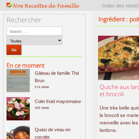
P
Index des recet
a
t
Ingrédient : po
Rechercher
r
i
m
o
i
n
En ce moment
e
Gâteau de famille Thé
c
u
Brun
Quiche aux lar
519 views
l
et brocoli
i
Colin froid mayonnaise
n
Une très belle qui
365 views
a
le brocoli se marie
i
merveille avec les
r
lardons.
Quasi de veau en
e
cocotte
f