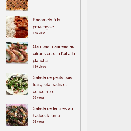
Encornets à la
provençale
165 views
Gambas marinées au
citron vert et à l’ail à la
plancha
139 views
Salade de petits pois
frais, feta, radis et
concombre
99 views
Salade de lentilles au
haddock fumé
92 views