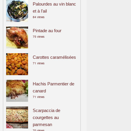
Palourdes au vin blanc
et à l’ail
84 views
Pintade au four
75 views
Carottes caramélisées
71 views
Hachis Parmentier de
canard
71 views
Scarpaccia de
courgettes au
parmesan
70 views