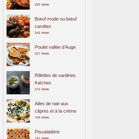
295 views
a
m
Bœuf mode ou bœuf
i
carottes
l
242 views
i
a
Poulet vallée d’Auge
l
221 views
Rillettes de sardines
fraîches
212 views
Ailes de raie aux
câpres et à la crème
195 views
Pissaladière
181 views