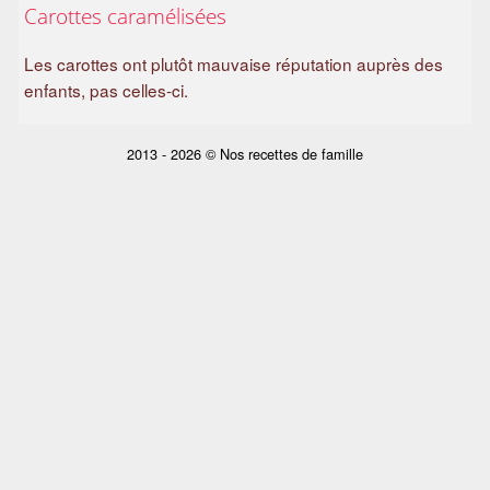
Carottes caramélisées
a
m
Les carottes ont plutôt mauvaise réputation auprès des
i
enfants, pas celles-ci.
l
i
a
2013 - 2026 © Nos recettes de famille
l