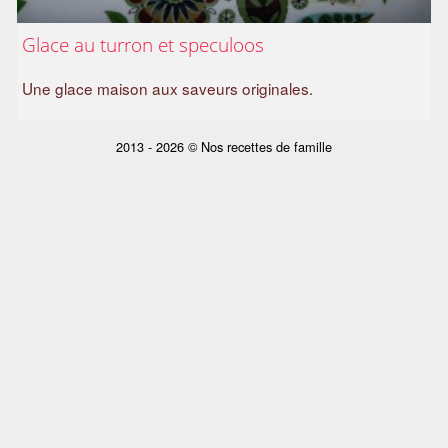
a
Glace au turron et speculoos
m
i
Une glace maison aux saveurs originales.
l
i
a
2013 - 2026 © Nos recettes de famille
l