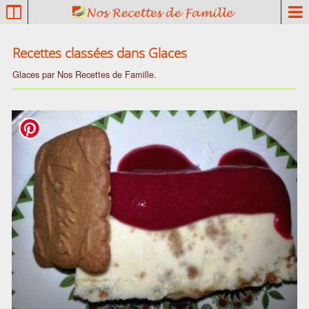
P
a
t
Recettes classées dans
Glaces
r
i
Glaces par Nos Recettes de Famille.
m
o
i
n
e
c
u
l
i
n
a
i
r
e
f