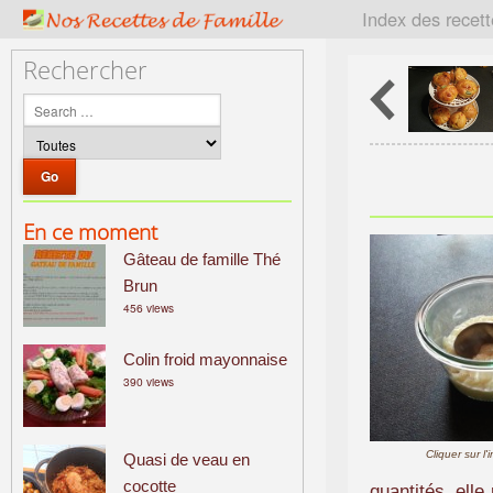
P
Index des recet
a
t
Rechercher
r
i
m
o
i
n
En ce moment
e
Gâteau de famille Thé
c
u
Brun
456 views
l
i
Colin froid mayonnaise
n
390 views
a
i
r
Cliquer sur l
Quasi de veau en
e
cocotte
f
quantités, elle