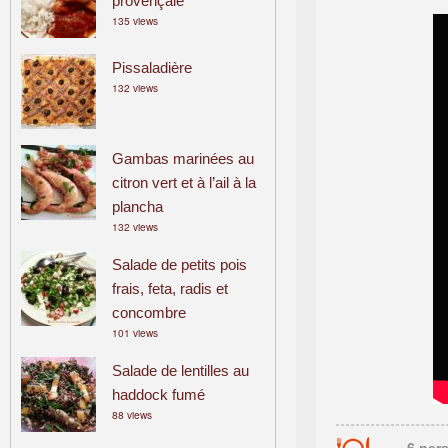
provençale
135 views
Pissaladière
132 views
Gambas marinées au
citron vert et à l’ail à la
plancha
132 views
Salade de petits pois
frais, feta, radis et
concombre
101 views
Salade de lentilles au
haddock fumé
88 views