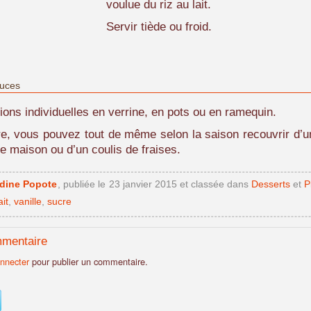
voulue du riz au lait.
Servir tiède ou froid.
tuces
ions individuelles en verrine, en pots ou en ramequin.
re, vous pouvez tout de même selon la saison recouvrir d’
te maison ou d’un coulis de fraises.
idine Popote
, publiée le
23 janvier 2015
et classée dans
Desserts
et
P
ait
,
vanille
,
sucre
mmentaire
nnecter
pour publier un commentaire.
: