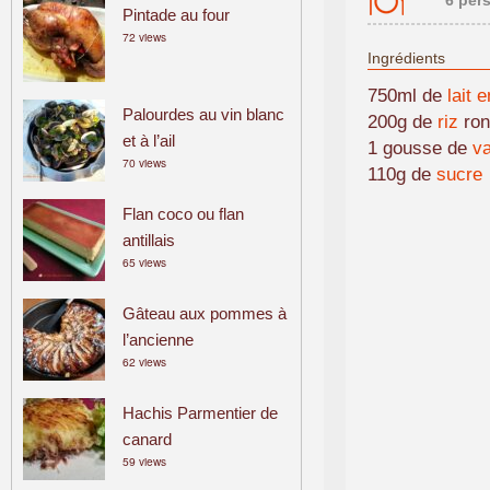
6 per
Pintade au four
72 views
Ingrédients
750ml de
lait e
Palourdes au vin blanc
200g de
riz
ron
et à l’ail
1 gousse de
va
70 views
110g de
sucre
Flan coco ou flan
antillais
65 views
Gâteau aux pommes à
l’ancienne
62 views
Hachis Parmentier de
canard
59 views