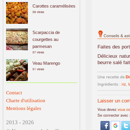
Carottes caramélisées
58 views
Scarpaccia de
Conseils & as
courgettes au
parmesan
Faites des port
57 views
Délicieux natu
beurre salé fai
Veau Marengo
51 views
Une recette de
D
Ingrédients :
riz
,
l
Contact
Charte d'utilisation
Laisser un co
Mentions légales
Vous devez
vous co
Se connecter avec 
2013 - 2026