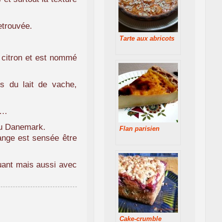
etrouvée.
Tarte aux abricots
e citron et est nommé
s du lait de vache,
he…
 au Danemark.
Flan parisien
ange est sensée être
oquant mais aussi avec
Cake-crumble