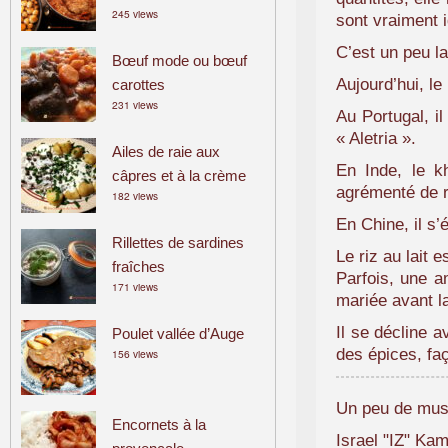
245 views
a
sont vraiment 
m
C’est un peu la
Bœuf mode ou bœuf
i
Aujourd’hui, le
carottes
l
231 views
i
Au Portugal, i
a
« Aletria ».
Ailes de raie aux
l
En Inde, le k
câpres et à la crème
agrémenté de r
182 views
En Chine, il s’
Rillettes de sardines
Le riz au lait
fraîches
Parfois, une a
171 views
mariée avant la
Il se décline a
Poulet vallée d’Auge
des épices, faço
156 views
Un peu de musiq
Encornets à la
Israel "IZ" K