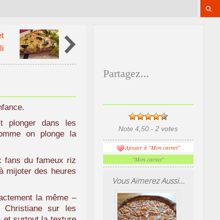
t
li
Partagez...
enfance.
it plonger dans les
Note 4,50 - 2 votes
comme on plonge la
Ajouter à "Mon carnet"
"Mon carnet"
x fans du fameux riz
 à mijoter des heures
Vous Aimerez Aussi...
xactement la même –
 Christiane sur les
et surtout la texture