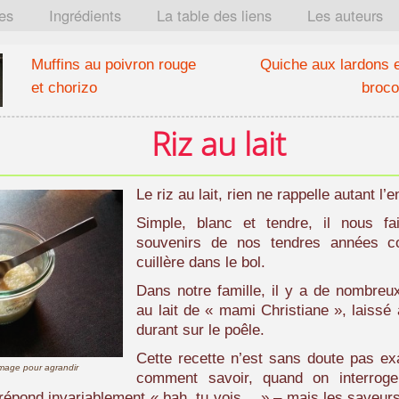
tes
Ingrédients
La table des liens
Les auteurs
Muffins au poivron rouge
Quiche aux lardons e
et chorizo
broco
Riz au lait
Le riz au lait, rien ne rappelle autant l’
Simple, blanc et tendre, il nous fa
souvenirs de nos tendres années 
cuillère dans le bol.
Dans notre famille, il y a de nombreu
au lait de « mami Christiane », laissé
durant sur le poêle.
Cette recette n’est sans doute pas e
'image pour agrandir
comment savoir, quand on interroge
 répond invariablement « bah, tu vois… » – mais les saveurs 