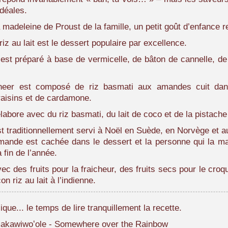
idéales.
 madeleine de Proust de la famille, un petit goût d’enfance r
 riz au lait est le dessert populaire par excellence.
l est préparé à base de vermicelle, de bâton de cannelle, d
heer est composé de riz basmati aux amandes cuit dan
aisins et de cardamone.
élabore avec du riz basmati, du lait de coco et de la pistac
 est traditionnellement servi à Noël en Suède, en Norvège et
mande est cachée dans le dessert et la personne qui la m
 fin de l’année.
vec des fruits pour la fraicheur, des fruits secs pour le cr
n riz au lait à l’indienne.
ue... le temps de lire tranquillement la recette.
amakawiwoʻole - Somewhere over the Rainbow