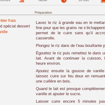
sonnes
facile
10 min
Préparation
ntier frais
Lavez le riz à grande eau en le metta
d spécial dessert
fine pour que les grains ne s’échappent
nille
permet de le cuire sans qu’il accr
casserolle.
Plongez le riz dans de l’eau bouillante
Égouttez le riz puis remettez le dans 
lait. Avant de continuer la cuisson, 
heure environ.
Ajoutez ensuite la gousse de vanill
laissez cuire sur feu doux en remuan
une cuillère en bois.
Quand le lait est presque complétement
vanille et ajouter le sucre.
Laisser cuire encore 5 minutes jus