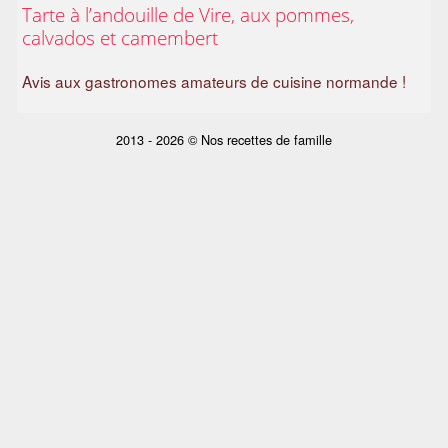
Tarte à l’andouille de Vire, aux pommes,
a
calvados et camembert
m
i
Avis aux gastronomes amateurs de cuisine normande !
l
i
a
2013 - 2026 © Nos recettes de famille
l