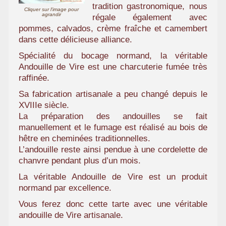
tradition gastronomique, nous
a
Cliquer sur l'image pour
agrandir
régale également avec
m
pommes, calvados, crème fraîche et camembert
i
dans cette délicieuse alliance.
l
Spécialité du bocage normand, la véritable
i
Andouille de Vire est une charcuterie fumée très
a
raffinée.
l
Sa fabrication artisanale a peu changé depuis le
XVIIIe siècle.
La préparation des andouilles se fait
manuellement et le fumage est réalisé au bois de
hêtre en cheminées traditionnelles.
L’andouille reste ainsi pendue à une cordelette de
chanvre pendant plus d’un mois.
La véritable Andouille de Vire est un produit
normand par excellence.
Vous ferez donc cette tarte avec une véritable
andouille de Vire artisanale.