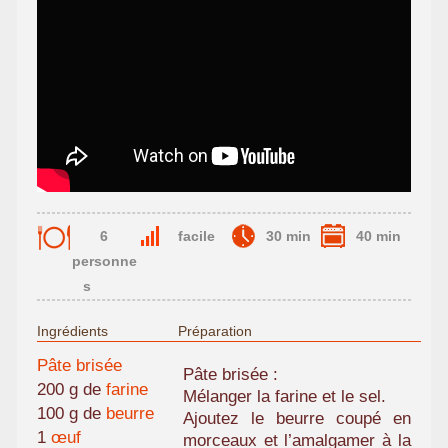
6
facile
30 min
40 min
personne
s
Ingrédients
Préparation
Pâte brisée
Pâte brisée :
200 g de
farine
Mélanger la farine et le sel.
100 g de
beurre
Ajoutez le beurre coupé en
1
œuf
morceaux et l’amalgamer à la