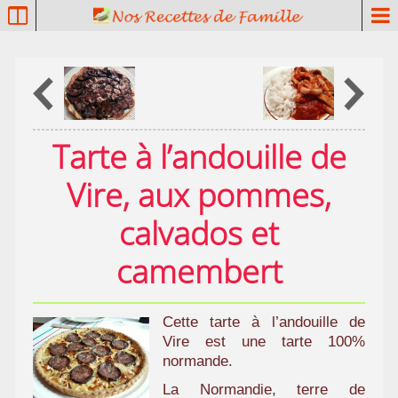
P
a
t
r
i
m
o
Tarte à l’andouille de
i
n
Vire, aux pommes,
e
c
calvados et
u
l
camembert
i
n
a
Cette tarte à l’andouille de
i
Vire est une tarte 100%
r
normande.
e
La Normandie, terre de
f