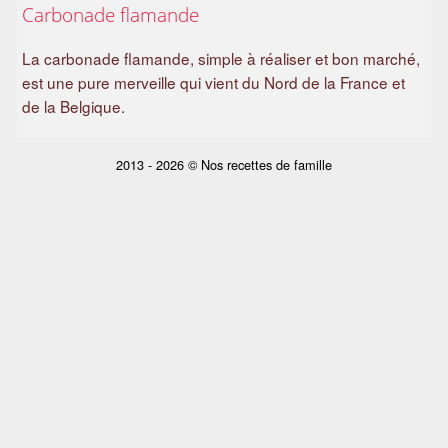
Carbonade flamande
a
m
La carbonade flamande, simple à réaliser et bon marché,
i
est une pure merveille qui vient du Nord de la France et
l
de la Belgique.
i
a
l
2013 - 2026 © Nos recettes de famille