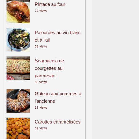
Pintade au four
72 views
Palourdes au vin blanc
et à l’ail
69 views
Scarpaccia de
courgettes au
parmesan
63 views
Gâteau aux pommes à
l’ancienne
63 views
Carottes caramélisées
59 views