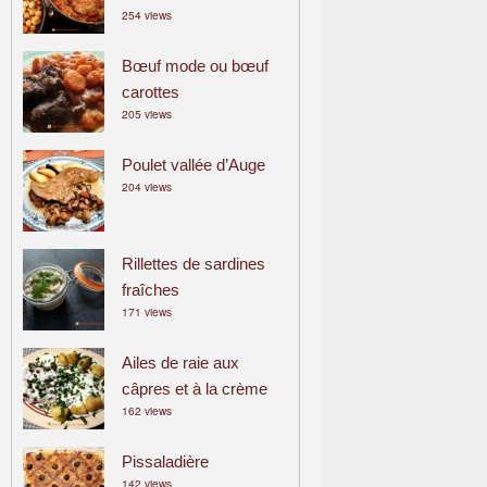
254 views
a
m
Bœuf mode ou bœuf
i
carottes
l
205 views
i
a
Poulet vallée d’Auge
l
204 views
Rillettes de sardines
fraîches
171 views
Ailes de raie aux
câpres et à la crème
162 views
Pissaladière
142 views