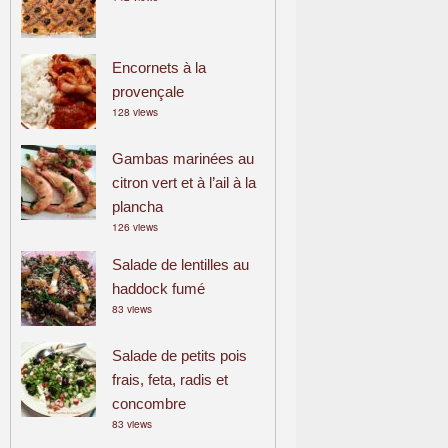
Encornets à la
provençale
128 views
Gambas marinées au
citron vert et à l’ail à la
plancha
126 views
Salade de lentilles au
haddock fumé
83 views
Salade de petits pois
frais, feta, radis et
concombre
83 views