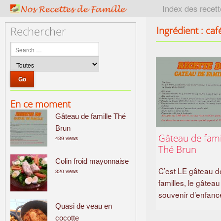
P
Index des recet
a
t
Ingrédient : caf
Rechercher
r
i
m
o
i
n
En ce moment
e
Gâteau de famille Thé
c
u
Brun
Gâteau de fami
439 views
l
Thé Brun
i
Colin froid mayonnaise
n
C’est LE gâteau d
320 views
a
familles, le gâteau
i
souvenir d’enfan
r
Quasi de veau en
e
cocotte
f