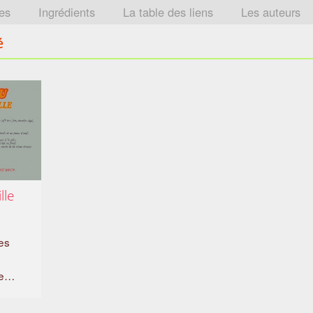
tes
Ingrédients
La table des liens
Les auteurs
é
lle
es
ce…