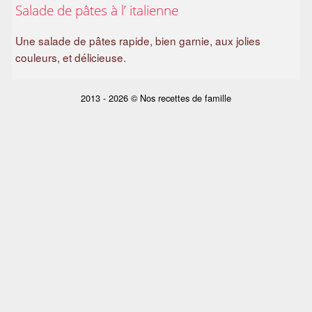
Salade de pâtes à l’ italienne
a
m
Une salade de pâtes rapide, bien garnie, aux jolies
i
couleurs, et délicieuse.
l
i
a
2013 - 2026 © Nos recettes de famille
l