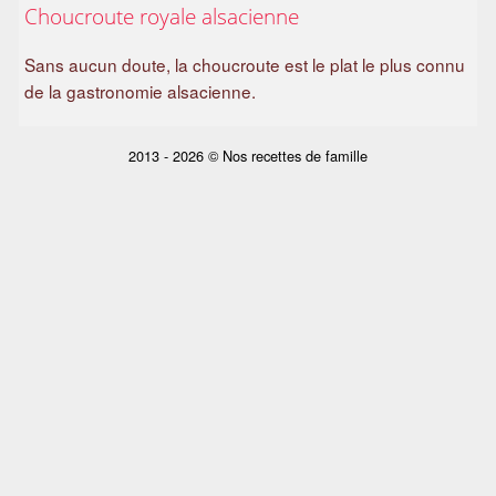
Choucroute royale alsacienne
a
m
Sans aucun doute, la choucroute est le plat le plus connu
i
de la gastronomie alsacienne.
l
i
a
2013 - 2026 © Nos recettes de famille
l