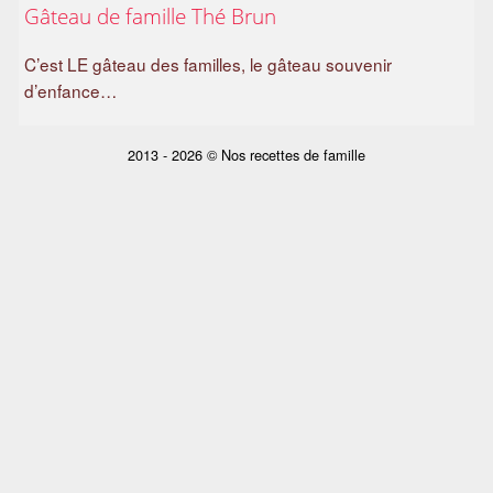
Gâteau de famille Thé Brun
a
m
C’est LE gâteau des familles, le gâteau souvenir
i
d’enfance…
l
i
a
2013 - 2026 © Nos recettes de famille
l