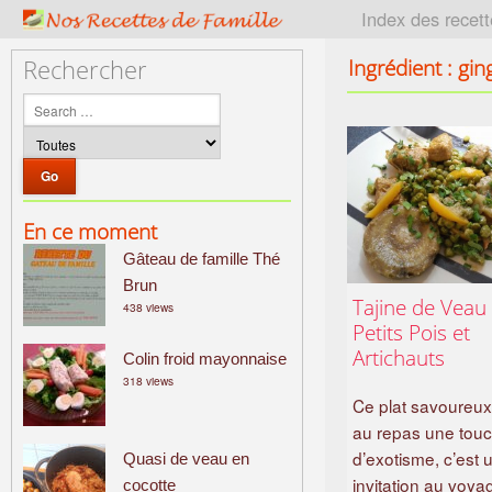
P
Index des recet
a
t
Ingrédient : gi
Rechercher
r
i
m
o
i
n
En ce moment
e
Gâteau de famille Thé
c
u
Brun
Tajine de Veau
438 views
l
Petits Pois et
i
Artichauts
Colin froid mayonnaise
n
318 views
a
Ce plat savoureu
i
au repas une tou
r
d’exotisme, c’est 
Quasi de veau en
e
invitation au voya
cocotte
f