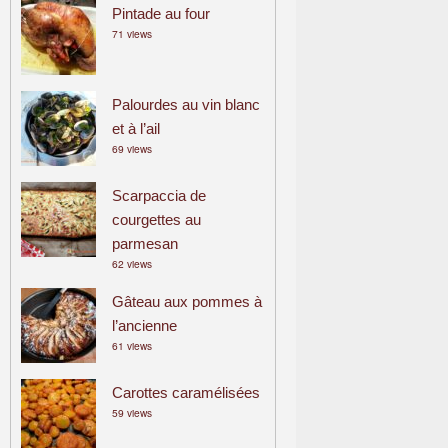
Pintade au four
71 views
Palourdes au vin blanc
et à l’ail
69 views
Scarpaccia de
courgettes au
parmesan
62 views
Gâteau aux pommes à
l’ancienne
61 views
Carottes caramélisées
59 views