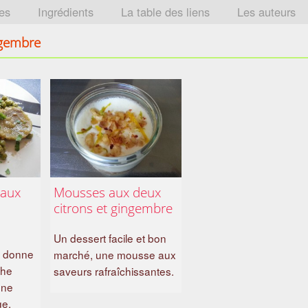
tes
Ingrédients
La table des liens
Les auteurs
ngembre
 aux
Mousses aux deux
citrons et gingembre
Un dessert facile et bon
x donne
marché, une mousse aux
che
saveurs rafraîchissantes.
une
ge.