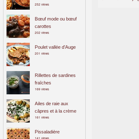
252 views
a
m
Bœuf mode ou bœuf
i
carottes
l
202 views
i
a
Poulet vallée d’Auge
l
201 views
Rillettes de sardines
fraîches
169 views
Ailes de raie aux
câpres et à la crème
161 views
Pissaladière
141 views