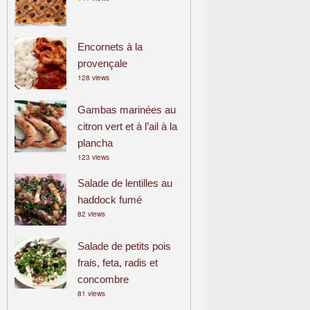
Encornets à la
provençale
128 views
Gambas marinées au
citron vert et à l’ail à la
plancha
123 views
Salade de lentilles au
haddock fumé
82 views
Salade de petits pois
frais, feta, radis et
concombre
81 views