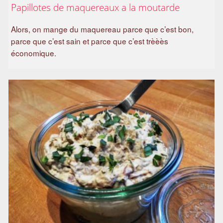
Papillotes de maquereaux a la moutarde
a
m
Alors, on mange du maquereau parce que c’est bon,
i
parce que c’est sain et parce que c’est trèèès
l
économique.
i
a
l