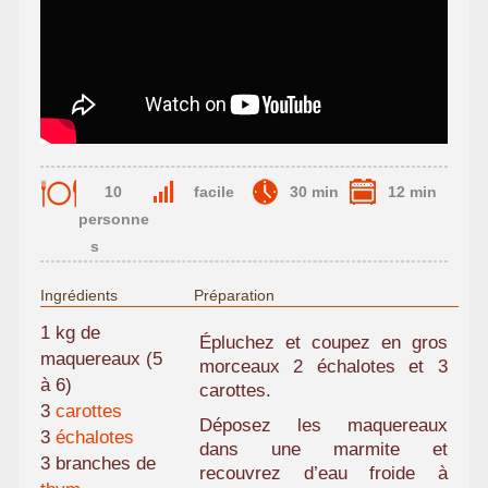
10
facile
30 min
12 min
personne
s
Ingrédients
Préparation
1 kg de
Épluchez et coupez en gros
maquereaux (5
morceaux 2 échalotes et 3
à 6)
carottes.
3
carottes
Déposez les maquereaux
3
échalotes
dans une marmite et
3 branches de
recouvrez d’eau froide à