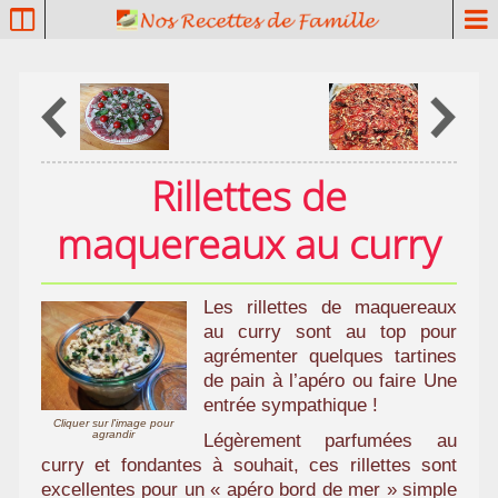
P
a
t
r
i
m
o
Rillettes de
i
n
maquereaux au curry
e
c
u
Les rillettes de maquereaux
l
au curry sont au top pour
i
agrémenter quelques tartines
n
de pain à l’apéro ou faire Une
a
entrée sympathique !
i
Cliquer sur l'image pour
agrandir
Légèrement parfumées au
r
curry et fondantes à souhait, ces rillettes sont
e
excellentes pour un « apéro bord de mer » simple
f