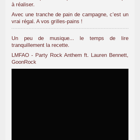
à réaliser.
a
m
Avec une tranche de pain de campagne, c’est un
i
vrai régal. A vos grilles-pains !
l
i
Un peu de musique... le temps de lire
a
tranquillement la recette.
l
LMFAO - Party Rock Anthem ft. Lauren Bennett,
GoonRock