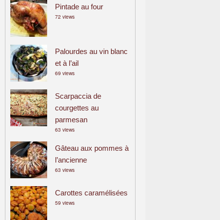
Pintade au four
72 views
Palourdes au vin blanc
et à l’ail
69 views
Scarpaccia de
courgettes au
parmesan
63 views
Gâteau aux pommes à
l’ancienne
63 views
Carottes caramélisées
59 views