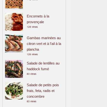
Encornets à la
provençale
128 views
Gambas marinées au
citron vert et à l’ail à la
plancha
126 views
Salade de lentilles au
haddock fumé
83 views
Salade de petits pois
frais, feta, radis et
concombre
83 views