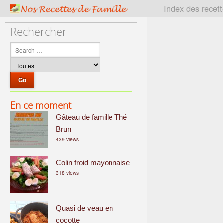
P
Index des recet
a
t
Rechercher
r
i
m
o
i
n
En ce moment
e
Gâteau de famille Thé
c
u
Brun
439 views
l
i
Colin froid mayonnaise
n
318 views
a
i
r
Quasi de veau en
e
cocotte
f