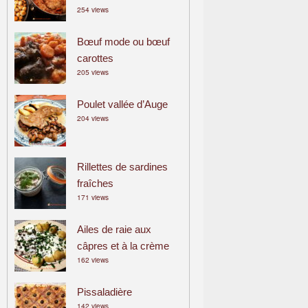
254 views
a
m
Bœuf mode ou bœuf
i
carottes
l
205 views
i
a
Poulet vallée d’Auge
l
204 views
Rillettes de sardines
fraîches
171 views
Ailes de raie aux
câpres et à la crème
162 views
Pissaladière
142 views