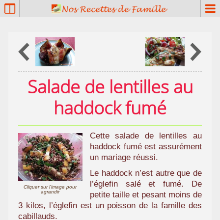
P
a
t
r
i
m
o
Salade de lentilles au
i
n
haddock fumé
e
c
u
Cette salade de lentilles au
l
haddock fumé est assurément
i
un mariage réussi.
n
a
Le haddock n’est autre que de
l’églefin salé et fumé. De
i
Cliquer sur l'image pour
agrandir
petite taille et pesant moins de
r
3 kilos, l’églefin est un poisson de la famille des
e
cabillauds.
f