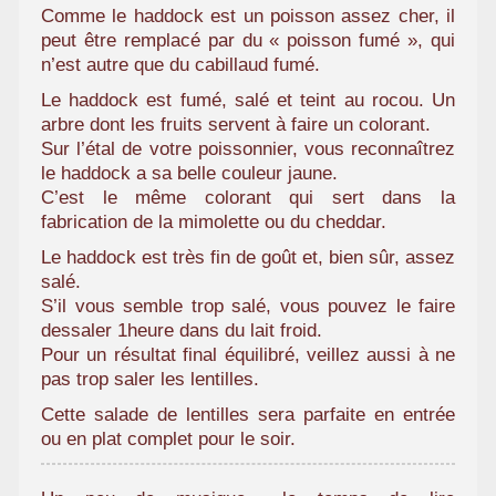
Comme le haddock est un poisson assez cher, il
a
peut être remplacé par du « poisson fumé », qui
m
n’est autre que du cabillaud fumé.
i
l
Le haddock est fumé, salé et teint au rocou. Un
i
arbre dont les fruits servent à faire un colorant.
a
Sur l’étal de votre poissonnier, vous reconnaîtrez
le haddock a sa belle couleur jaune.
l
C’est le même colorant qui sert dans la
fabrication de la mimolette ou du cheddar.
Le haddock est très fin de goût et, bien sûr, assez
salé.
S’il vous semble trop salé, vous pouvez le faire
dessaler 1heure dans du lait froid.
Pour un résultat final équilibré, veillez aussi à ne
pas trop saler les lentilles.
Cette salade de lentilles sera parfaite en entrée
ou en plat complet pour le soir.