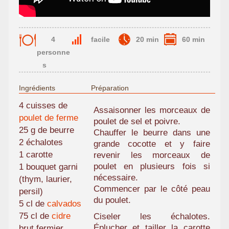
4
facile
20 min
60 min
personne
s
Ingrédients
Préparation
4 cuisses de
Assaisonner les morceaux de
poulet de ferme
poulet de sel et poivre.
25 g de beurre
Chauffer le beurre dans une
2 échalotes
grande cocotte et y faire
1 carotte
revenir les morceaux de
poulet en plusieurs fois si
1 bouquet garni
nécessaire.
(thym, laurier,
Commencer par le côté peau
persil)
du poulet.
5 cl de
calvados
75 cl de
cidre
Ciseler les échalotes.
Éplucher et tailler la carotte
brut fermier