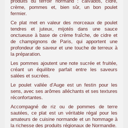
produits du terroir normand : calvados, cidre,
a
crème, pommes et, bien sûr, un bon poulet
m
fermier.
i
Ce plat met en valeur des morceaux de poulet
l
tendres et juteux, mijotés dans une sauce
i
onctueuse à base de crème fraîche, de cidre et
a
de champignons de Paris, qui apportent une
l
profondeur de saveur et une touche de terreux à
la préparation.
Les pommes ajoutent une note sucrée et fruitée,
créant un équilibre parfait entre les saveurs
salées et sucrées.
Le poulet vallée d’Auge est un festin pour les
sens, avec ses arômes alléchants et ses textures
réconfortantes.
Accompagné de riz ou de pommes de terre
sautées, ce plat est un véritable régal pour les
amateurs de cuisine normande et un hommage à
la richesse des produits régionaux de Normandie.