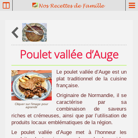
P
a
t
r
i
m
o
Poulet vallée d’Auge
i
n
e
Le poulet vallée d’Auge est un
c
plat traditionnel de la cuisine
u
française.
l
i
Originaire de Normandie, il se
n
caractérise par sa
Cliquer sur l'image pour
agrandir
a
combinaison de saveurs
i
riches et crémeuses, ainsi que par l’utilisation de
produits locaux emblématiques de la région.
r
e
Le poulet vallée d’Auge met à l’honneur les
f