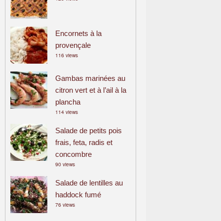
Encornets à la
provençale
116 views
Gambas marinées au
citron vert et à l’ail à la
plancha
114 views
Salade de petits pois
frais, feta, radis et
concombre
90 views
Salade de lentilles au
haddock fumé
76 views