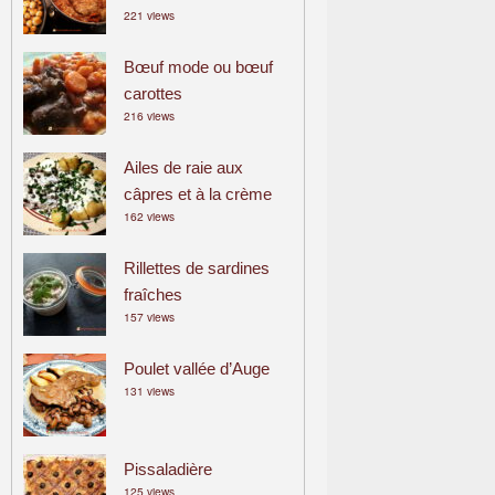
221 views
a
m
Bœuf mode ou bœuf
i
carottes
l
216 views
i
a
Ailes de raie aux
l
câpres et à la crème
162 views
Rillettes de sardines
fraîches
157 views
Poulet vallée d’Auge
131 views
Pissaladière
125 views