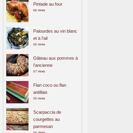
Pintade au four
66 views
Palourdes au vin blanc
et à l’ail
65 views
Gâteau aux pommes à
l’ancienne
57 views
Flan coco ou flan
antillais
55 views
Scarpaccia de
courgettes au
parmesan
54 views