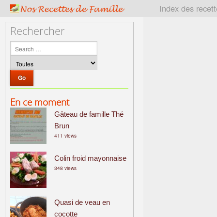
P
Index des recet
a
t
Rechercher
r
i
m
o
i
n
En ce moment
e
Gâteau de famille Thé
c
u
Brun
411 views
l
i
Colin froid mayonnaise
n
348 views
a
i
r
Quasi de veau en
e
cocotte
f