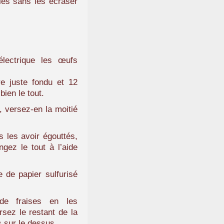
les sans les écraser
électrique les œufs
re juste fondu et 12
bien le tout.
e, versez-en la moitié
 les avoir égouttés,
gez le tout à l’aide
 de papier sulfurisé
de fraises en les
sez le restant de la
s sur le dessus.