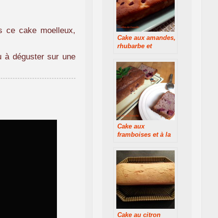
ns ce cake moelleux,
Cake aux amandes,
rhubarbe et
framboises
u à déguster sur une
Cake aux
framboises et à la
menthe
Cake au citron