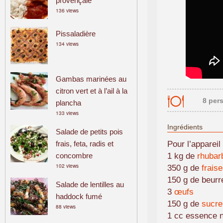
provençale
136 views
Pissaladière
134 views
Gambas marinées au
citron vert et à l’ail à la
8 per
plancha
133 views
Ingrédients
Salade de petits pois
frais, feta, radis et
Pour l’appareil 
concombre
1 kg de
rhubar
102 views
350 g de
frais
150 g de beurr
Salade de lentilles au
3
œufs
haddock fumé
150 g de
sucre
88 views
1 cc essence n