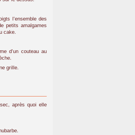
igts l’ensemble des
 de petits amalgames
du cake.
lame d’un couteau au
sèche.
e grille.
sec, après quoi elle
hubarbe.