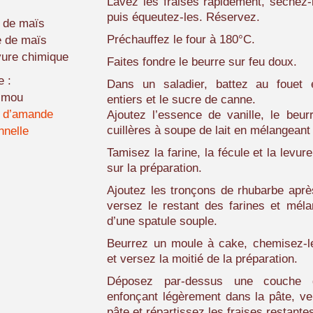
Lavez les fraises rapidement, séchez-
puis équeutez-les. Réservez.
e de maïs
Préchauffez le four à 180°C.
e de maïs
vure chimique
Faites fondre le beurre sur feu doux.
e :
Dans un saladier, battez au fouet 
e mou
entiers et le sucre de canne.
 d’amande
Ajoutez l’essence de vanille, le beur
cuillères à soupe de lait en mélangeant 
nnelle
Tamisez la farine, la fécule et la levur
sur la préparation.
Ajoutez les tronçons de rhubarbe après
versez le restant des farines et mélan
d’une spatule souple.
Beurrez un moule à cake, chemisez-le
et versez la moitié de la préparation.
Déposez par-dessus une couche 
enfonçant légèrement dans la pâte, ver
pâte et répartissez les fraises restante