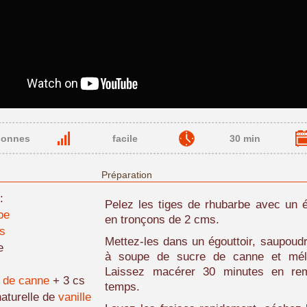
sonnes
facile
30 min
Préparation
:
Pelez les tiges de rhubarbe avec un 
be
en tronçons de 2 cms.
es
Mettez-les dans un égouttoir, saupoudr
e
à soupe de sucre de canne et méla
Laissez macérer 30 minutes en re
 de canne
+ 3 cs
temps.
aturelle de
vanille