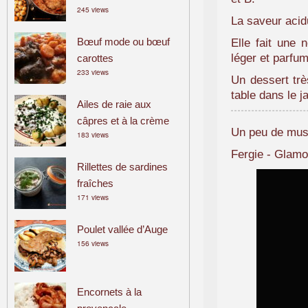
245 views
a
La saveur acidu
m
Bœuf mode ou bœuf
Elle fait une 
i
léger et parfu
carottes
l
233 views
i
Un dessert tr
a
table dans le ja
Ailes de raie aux
l
câpres et à la crème
Un peu de musiq
183 views
Fergie - Glamo
Rillettes de sardines
fraîches
171 views
Poulet vallée d’Auge
156 views
Encornets à la