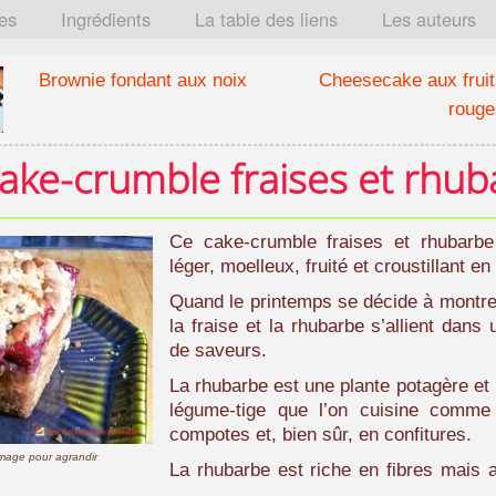
tes
Ingrédients
La table des liens
Les auteurs
Brownie fondant aux noix
Cheesecake aux fruit
rouge
ake-crumble fraises et rhub
Ce cake-crumble fraises et rhubarbe
léger, moelleux, fruité et croustillant 
Quand le printemps se décide à montrer
la fraise et la rhubarbe s’allient dans
de saveurs.
La rhubarbe est une plante potagère et
légume-tige que l’on cuisine comme u
compotes et, bien sûr, en confitures.
'image pour agrandir
La rhubarbe est riche en fibres mais 