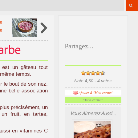
s
s
arbe
Partagez...
 est un gâteau tout
en même temps.
Note 4,50 - 4 votes
 le bout de son nez,
 une belle association
Ajouter à "Mon carnet"
"Mon carnet"
 plus précisément, un
Vous Aimerez Aussi...
n fruit, en tartes,
aussi en vitamines C