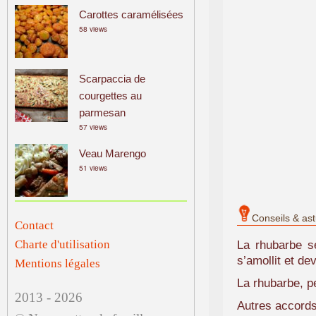
Carottes caramélisées
58 views
Scarpaccia de
courgettes au
parmesan
57 views
Veau Marengo
51 views
Conseils & as
Contact
Charte d'utilisation
La rhubarbe se
s’amollit et dev
Mentions légales
La rhubarbe, p
2013 - 2026
Autres accords