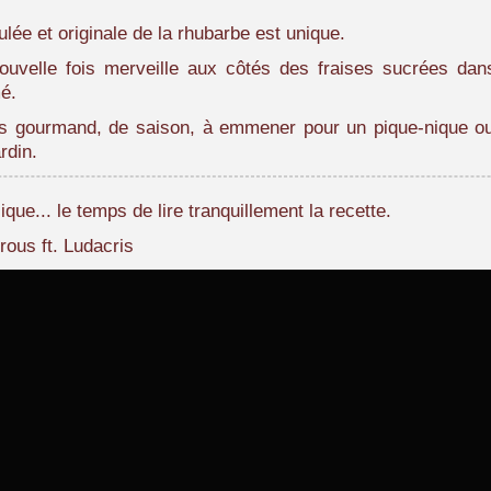
lée et originale de la rhubarbe est unique.
nouvelle fois merveille aux côtés des fraises sucrées da
mé.
ès gourmand, de saison, à emmener pour un pique-nique o
rdin.
ue... le temps de lire tranquillement la recette.
rous ft. Ludacris