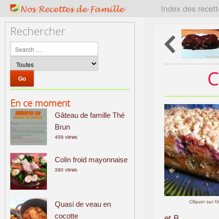
P
Index des recet
a
t
Rechercher
r
i
m
o
C
i
n
En ce moment
e
Gâteau de famille Thé
c
u
Brun
459 views
l
i
Colin froid mayonnaise
n
390 views
a
i
r
Cliquer sur l
Quasi de veau en
e
cocotte
f
et B.