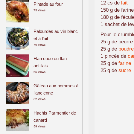
12 cs de
lait
Pintade au four
150 g de farin
73 views
180 g de fécul
1 sachet de le
Palourdes au vin blanc
Pour le crumbl
et à l’ail
25 g de beurr
70 views
25 g de
poudre
1 pincée de
ca
Flan coco ou flan
25 g de
farine
antillais
25 g de
sucre
65 views
Gâteau aux pommes à
l’ancienne
62 views
Hachis Parmentier de
canard
59 views