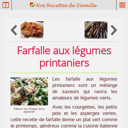
P
a
t
r
i
m
o
Farfalle aux légumes
i
n
printaniers
e
c
u
Les farfalle aux légumes
l
printaniers sont un mélange
i
de saveurs qui ravira les
n
amateurs de légumes verts.
a
Avec les courgettes, les petits
i
Cliquer sur l'image pour
agrandir
pois et les asperges vertes,
r
cette recette de farfalle donne un plat vert comme
e
le printemps, généreux comme la cuisine italienne
f