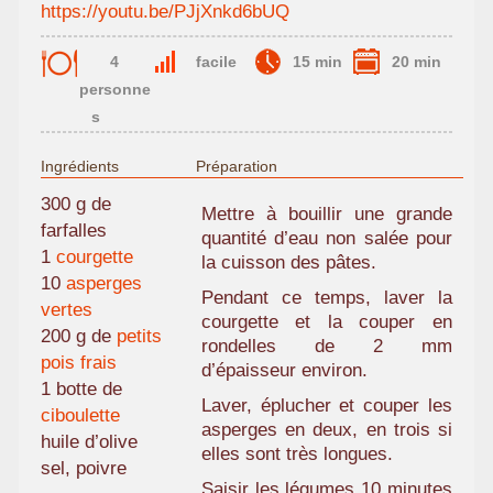
https://youtu.be/PJjXnkd6bUQ
4
facile
15 min
20 min
personne
s
Ingrédients
Préparation
300 g de
Mettre à bouillir une grande
farfalles
quantité d’eau non salée pour
1
courgette
la cuisson des pâtes.
10
asperges
Pendant ce temps, laver la
vertes
courgette et la couper en
200 g de
petits
rondelles de 2 mm
pois frais
d’épaisseur environ.
1 botte de
Laver, éplucher et couper les
ciboulette
asperges en deux, en trois si
huile d’olive
elles sont très longues.
sel, poivre
Saisir les légumes 10 minutes