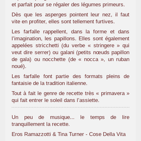
et parfait pour se régaler des légumes primeurs.
a
m
Dès que les asperges pointent leur nez, il faut
i
vite en profiter, elles sont tellement furtives.
l
Les farfalle rappellent, dans la forme et dans
i
l’imagination, les papillons. Elles sont également
a
appelées stricchetti (du verbe « stringere » qui
l
veut dire serrer) ou galani (petits nœuds papillon
de gala) ou nocchette (de « nocca », un ruban
noué).
Les farfalle font partie des formats pleins de
fantaisie de la tradition italienne.
Tout à fait le genre de recette très « primavera »
qui fait entrer le soleil dans l’assiette.
Un peu de musique... le temps de lire
tranquillement la recette.
Eros Ramazzotti & Tina Turner - Cose Della Vita