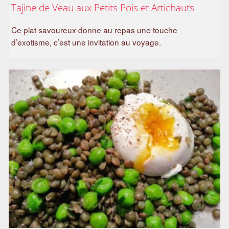
Tajine de Veau aux Petits Pois et Artichauts
a
m
Ce plat savoureux donne au repas une touche
i
d’exotisme, c’est une invitation au voyage.
l
i
a
l