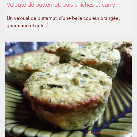
Velouté de butternut, pois chiches et curry
a
m
Un velouté de butternut, d’une belle couleur orangée,
i
gourmand et nutritif.
l
i
a
l