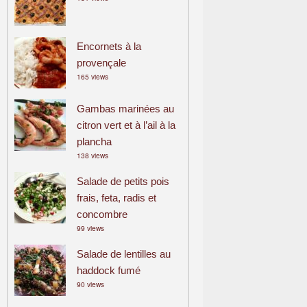
Encornets à la
provençale
165 views
Gambas marinées au
citron vert et à l’ail à la
plancha
138 views
Salade de petits pois
frais, feta, radis et
concombre
99 views
Salade de lentilles au
haddock fumé
90 views