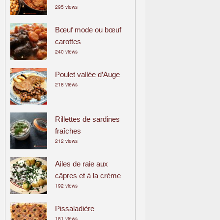
295 views
a
m
Bœuf mode ou bœuf
i
carottes
l
240 views
i
a
Poulet vallée d’Auge
l
218 views
Rillettes de sardines
fraîches
212 views
Ailes de raie aux
câpres et à la crème
192 views
Pissaladière
181 views