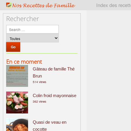
P
Index des recet
a
t
Rechercher
r
i
m
o
i
n
En ce moment
e
Gâteau de famille Thé
c
u
Brun
514 views
l
i
Colin froid mayonnaise
n
362 views
a
i
r
Quasi de veau en
e
cocotte
f