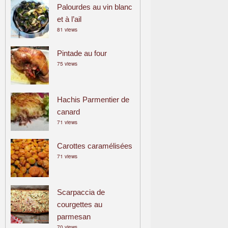
Palourdes au vin blanc
et à l’ail
81 views
Pintade au four
75 views
Hachis Parmentier de
canard
71 views
Carottes caramélisées
71 views
Scarpaccia de
courgettes au
parmesan
70 views