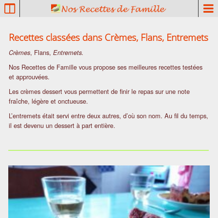
P
a
t
Recettes classées dans
Crèmes, Flans, Entremets
r
i
, Flans,
Crèmes
Entremets.
m
Nos Recettes de Famille vous propose ses meilleures recettes testées
o
et approuvées.
i
Les crèmes dessert vous permettent de finir le repas sur une note
n
fraîche, légère et onctueuse.
e
c
L’entremets était servi entre deux autres, d’où son nom. Au fil du temps,
il est devenu un dessert à part entière.
u
l
i
n
a
i
r
e
f