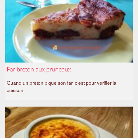
a
m
i
l
i
a
l
Far breton aux pruneaux
Quand un breton pique son far, c’est pour vérifier la
cuisson.