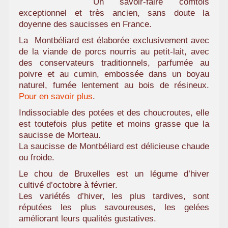
Un savoir-faire comtois
a
exceptionnel et très ancien, sans doute la
m
doyenne des saucisses en France.
i
La Montbéliard est élaborée exclusivement avec
l
de la viande de porcs nourris au petit-lait, avec
i
des conservateurs traditionnels, parfumée au
a
poivre et au cumin, embossée dans un boyau
l
naturel, fumée lentement au bois de résineux.
Pour en savoir plus
.
Indissociable des potées et des choucroutes, elle
est toutefois plus petite et moins grasse que la
saucisse de Morteau.
La saucisse de Montbéliard est délicieuse chaude
ou froide.
Le chou de Bruxelles est un légume d’hiver
cultivé d’octobre à février.
Les variétés d’hiver, les plus tardives, sont
réputées les plus savoureuses, les gelées
améliorant leurs qualités gustatives.