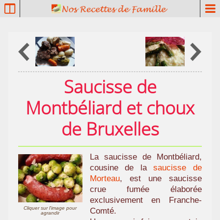
P
a
t
r
i
m
o
Saucisse de
i
n
Montbéliard et choux
e
c
de Bruxelles
u
l
i
La saucisse de Montbéliard,
n
cousine de la
saucisse de
a
Morteau
, est une saucisse
i
crue fumée élaborée
r
exclusivement en Franche-
e
Cliquer sur l'image pour
Comté.
agrandir
f