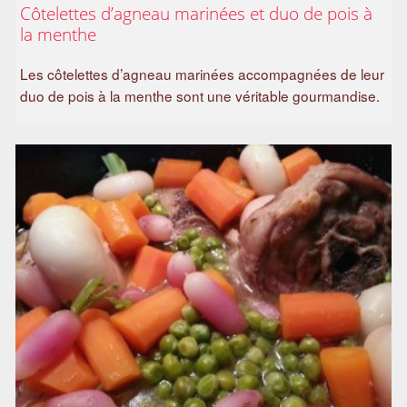
Côtelettes d’agneau marinées et duo de pois à
a
la menthe
m
i
Les côtelettes d’agneau marinées accompagnées de leur
l
duo de pois à la menthe sont une véritable gourmandise.
i
a
l