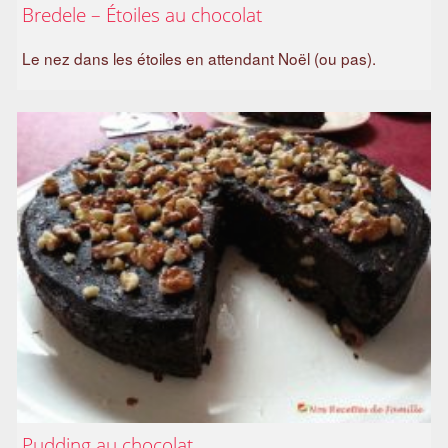
Bredele – Étoiles au chocolat
a
m
Le nez dans les étoiles en attendant Noël (ou pas).
i
l
i
a
l
Pudding au chocolat