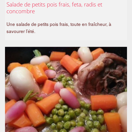
Salade de petits pois frais, feta, radis et
a
concombre
m
i
Une salade de petits pois frais, toute en fraîcheur, à
l
savourer l’été.
i
a
l