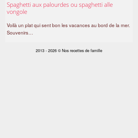
Spaghetti aux palourdes ou spaghetti alle
a
vongole
m
i
Voilà un plat qui sent bon les vacances au bord de la mer.
l
Souvenirs…
i
a
l
2013 - 2026 © Nos recettes de famille