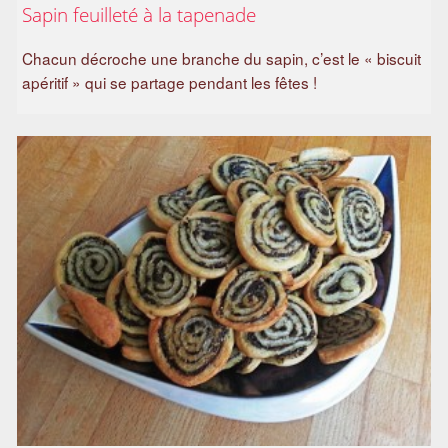
Sapin feuilleté à la tapenade
a
m
Chacun décroche une branche du sapin, c’est le « biscuit
i
apéritif » qui se partage pendant les fêtes !
l
i
a
l