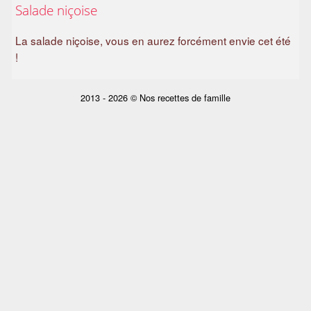
Salade niçoise
a
m
La salade niçoise, vous en aurez forcément envie cet été
i
!
l
i
a
2013 - 2026 © Nos recettes de famille
l