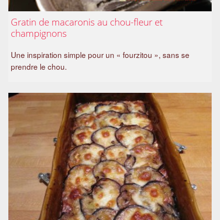
a
Gratin de macaronis au chou-fleur et
m
champignons
i
l
Une inspiration simple pour un « fourzitou », sans se
i
prendre le chou.
a
l