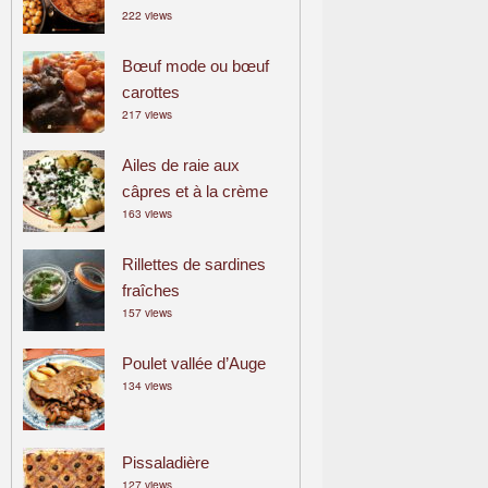
222 views
a
m
Bœuf mode ou bœuf
i
carottes
l
217 views
i
a
Ailes de raie aux
l
câpres et à la crème
163 views
Rillettes de sardines
fraîches
157 views
Poulet vallée d’Auge
134 views
Pissaladière
127 views