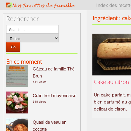
P
Index des recet
a
t
Ingrédient : cak
Rechercher
r
i
m
o
i
n
En ce moment
e
Gâteau de famille Thé
c
u
Brun
Cake au citron
411 views
l
i
Un cake parfait, m
Colin froid mayonnaise
n
bien parfumé au g
348 views
a
délicat de citron.
i
r
Quasi de veau en
e
cocotte
f