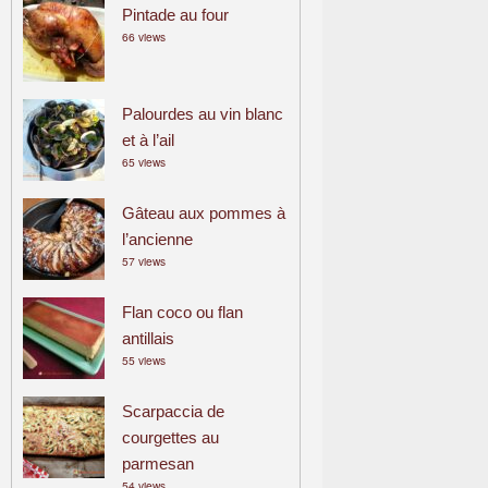
Pintade au four
66 views
Palourdes au vin blanc
et à l’ail
65 views
Gâteau aux pommes à
l’ancienne
57 views
Flan coco ou flan
antillais
55 views
Scarpaccia de
courgettes au
parmesan
54 views