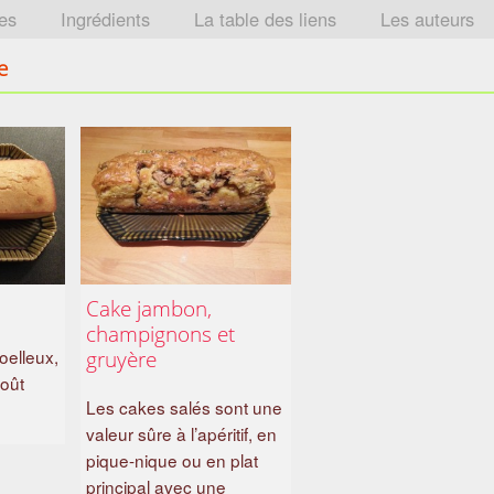
tes
Ingrédients
La table des liens
Les auteurs
e
Cake jambon,
champignons et
oelleux,
gruyère
oût
Les cakes salés sont une
valeur sûre à l’apéritif, en
pique-nique ou en plat
principal avec une