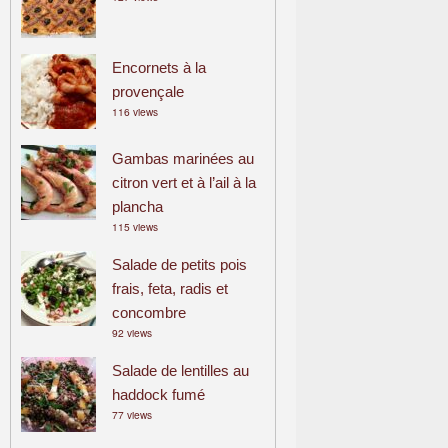
Encornets à la
provençale
116 views
Gambas marinées au
citron vert et à l’ail à la
plancha
115 views
Salade de petits pois
frais, feta, radis et
concombre
92 views
Salade de lentilles au
haddock fumé
77 views