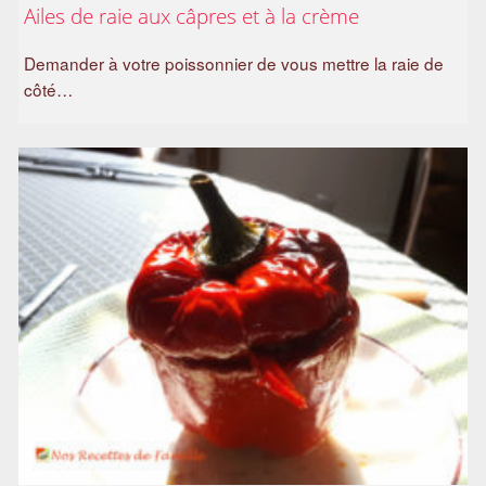
Ailes de raie aux câpres et à la crème
a
m
Demander à votre poissonnier de vous mettre la raie de
i
côté…
l
i
a
l