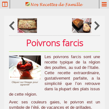
P
a
t
r
i
m
o
Poivrons farcis
i
n
e
Les poivrons farcis sont une
c
recette typique de la région
u
des pouilles, au sud de l’Italie.
l
Cette recette extraordinaire,
i
gustativement parfaite, a la
n
Cliquer sur l'image pour
simplicité que l’on retrouve
agrandir
a
dans la plupart des plats issus
i
de cette région.
r
Avec ses couleurs gaies, le poivron est un
e
symbole de l’été, de vacances et de grillades.
f