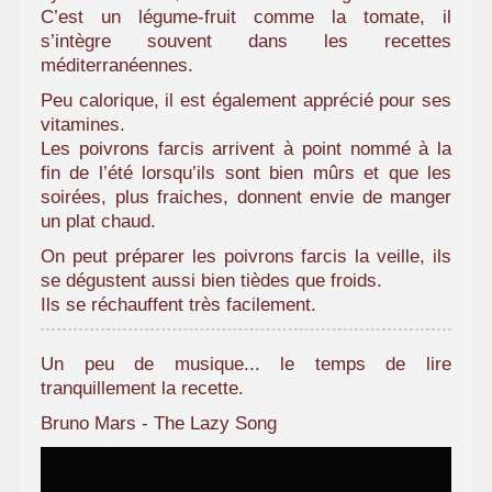
C’est un légume-fruit comme la tomate, il
a
s’intègre souvent dans les recettes
m
méditerranéennes.
i
l
Peu calorique, il est également apprécié pour ses
i
vitamines.
a
Les poivrons farcis arrivent à point nommé à la
l
fin de l’été lorsqu’ils sont bien mûrs et que les
soirées, plus fraiches, donnent envie de manger
un plat chaud.
On peut préparer les poivrons farcis la veille, ils
se dégustent aussi bien tièdes que froids.
Ils se réchauffent très facilement.
Un peu de musique... le temps de lire
tranquillement la recette.
Bruno Mars - The Lazy Song