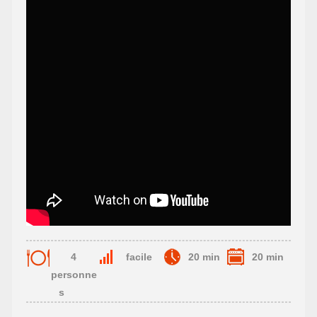
4
facile
20 min
20 min
personne
s