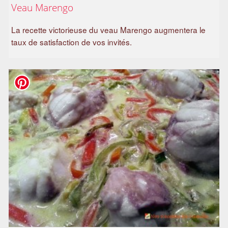
Veau Marengo
a
m
La recette victorieuse du veau Marengo augmentera le
i
taux de satisfaction de vos invités.
l
i
a
l