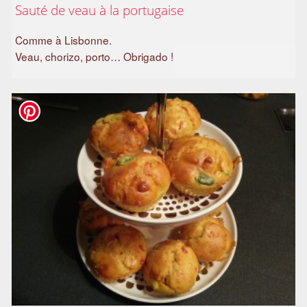
Sauté de veau à la portugaise
a
m
Comme à Lisbonne.
i
Veau, chorizo, porto… Obrigado !
l
i
a
l