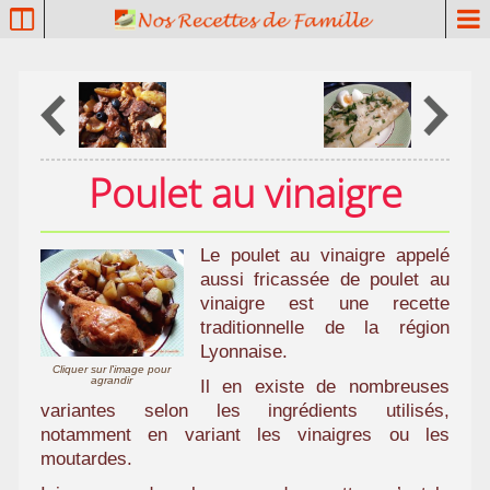
P
a
t
r
i
m
o
Poulet au vinaigre
i
n
e
Le poulet au vinaigre appelé
c
aussi fricassée de poulet au
u
vinaigre est une recette
l
traditionnelle de la région
i
Lyonnaise.
n
Cliquer sur l'image pour
agrandir
a
Il en existe de nombreuses
i
variantes selon les ingrédients utilisés,
notamment en variant les vinaigres ou les
r
moutardes.
e
f