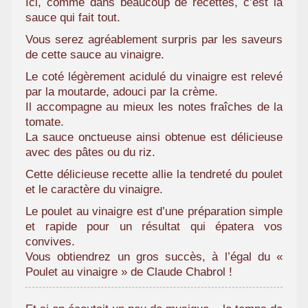
Ici, comme dans beaucoup de recettes, c’est la
a
sauce qui fait tout.
m
Vous serez agréablement surpris par les saveurs
i
de cette sauce au vinaigre.
l
i
Le coté légèrement acidulé du vinaigre est relevé
par la moutarde, adouci par la crème.
a
Il accompagne au mieux les notes fraîches de la
l
tomate.
La sauce onctueuse ainsi obtenue est délicieuse
avec des pâtes ou du riz.
Cette délicieuse recette allie la tendreté du poulet
et le caractère du vinaigre.
Le poulet au vinaigre est d’une préparation simple
et rapide pour un résultat qui épatera vos
convives.
Vous obtiendrez un gros succès, à l’égal du «
Poulet au vinaigre » de Claude Chabrol !