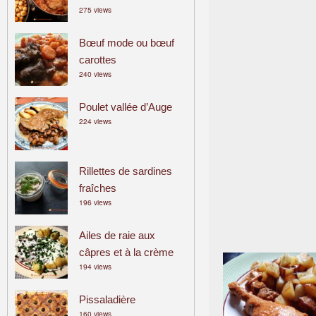
275 views
a
m
Bœuf mode ou bœuf
i
carottes
l
240 views
i
a
Poulet vallée d’Auge
l
224 views
Rillettes de sardines
fraîches
196 views
Ailes de raie aux
câpres et à la crème
194 views
Pissaladière
160 views