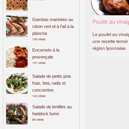
Gambas marinées au
Poulet au vinai
citron vert et à l’ail à la
plancha
Le poulet au vinai
156 views
une recette terroir
région lyonnaise.
Encornets à la
provençale
147 views
Salade de petits pois
frais, feta, radis et
concombre
104 views
Salade de lentilles au
haddock fumé
89 views