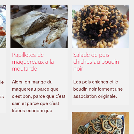
Papillotes de
Salade de pois
maquereaux a la
chiches au boudin
moutarde
noir
Alors, on mange du
Les pois chiches et le
le
maquereau parce que
boudin noir forment une
e
c’est bon, parce que c’est
association originale.
es
sain et parce que c’est
trèèès économique.