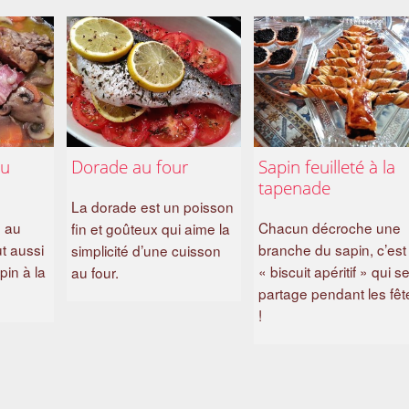
au
Dorade au four
Sapin feuilleté à la
tapenade
La dorade est un poisson
n au
Chacun décroche une
fin et goûteux qui aime la
ut aussi
branche du sapin, c’est 
simplicité d’une cuisson
pin à la
« biscuit apéritif » qui s
au four.
partage pendant les fêt
!