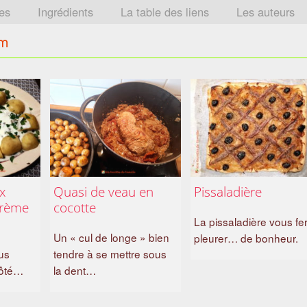
tes
Ingrédients
La table des liens
Les auteurs
ym
ux
Quasi de veau en
Pissaladière
crème
cocotte
La pissaladière vous fe
Un « cul de longe » bien
pleurer… de bonheur.
us
tendre à se mettre sous
côté…
la dent…