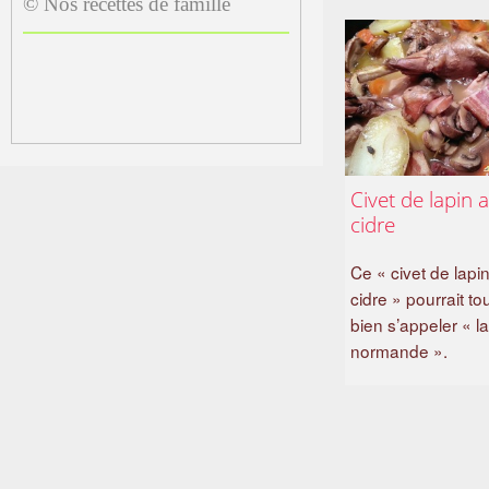
© Nos recettes de famille
Civet de lapin 
cidre
Ce « civet de lapi
cidre » pourrait to
bien s’appeler « la
normande ».