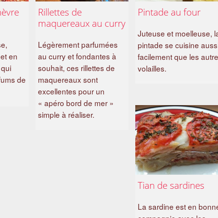
hèvre
Rillettes de
Pintade au four
maquereaux au curry
Juteuse et moelleuse, l
se,
Légèrement parfumées
pintade se cuisine auss
 et en
au curry et fondantes à
facilement que les autr
 qui
souhait, ces rillettes de
volailles.
rfums de
maquereaux sont
excellentes pour un
« apéro bord de mer »
simple à réaliser.
Tian de sardines
La sardine est en bonn
compagnie avec les