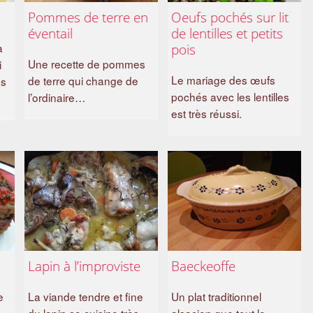
Pommes de terre en
Oeufs pochés sur lit
éventail
de lentilles et petits
a
pois
Une recette de pommes
i
Le mariage des œufs
de terre qui change de
es
pochés avec les lentilles
l’ordinaire…
est très réussi.
Lapin à l’improviste
Baeckeoffe
e
La viande tendre et fine
Un plat traditionnel
du lapin se cuisine très
alsacien que tout le