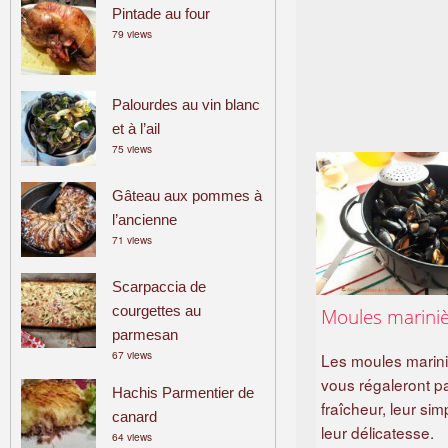
Pintade au four
79 views
Palourdes au vin blanc
et à l’ail
75 views
Gâteau aux pommes à
l’ancienne
71 views
Scarpaccia de
courgettes au
Moules marini
parmesan
67 views
Les moules marin
vous régaleront pa
Hachis Parmentier de
fraîcheur, leur simp
canard
leur délicatesse.
64 views