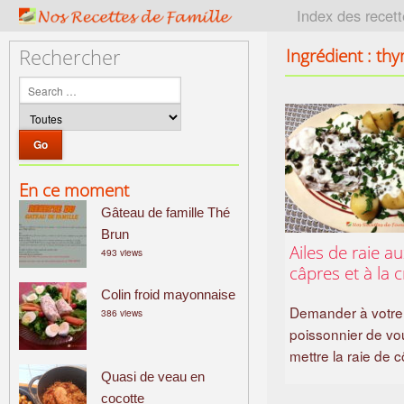
P
Index des recet
a
t
Ingrédient : th
Rechercher
r
i
m
o
i
n
En ce moment
e
Gâteau de famille Thé
c
u
Brun
Ailes de raie a
493 views
l
câpres et à la 
i
Colin froid mayonnaise
n
Demander à votre
386 views
a
poissonnier de vo
i
mettre la raie de 
r
Quasi de veau en
e
cocotte
f