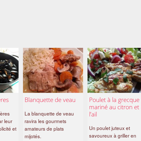
Blanquette de veau
Poulet à la grecque
ères
mariné au citron et
La blanquette de veau
l’ail
ières
ravira les gourmets
r leur
Un poulet juteux et
amateurs de plats
licité et
savoureux à griller en
mijotés.