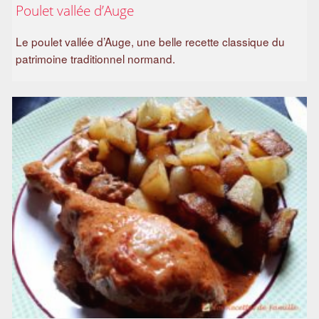
Poulet vallée d’Auge
a
m
Le poulet vallée d’Auge, une belle recette classique du
i
patrimoine traditionnel normand.
l
i
a
l