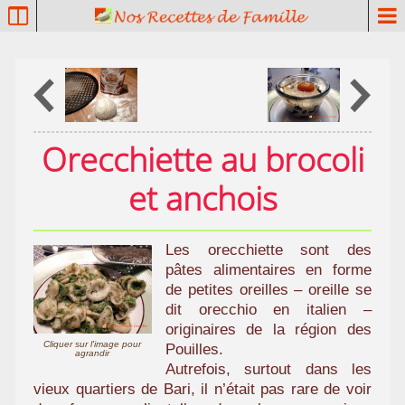
P
a
t
r
i
m
o
Orecchiette au brocoli
i
n
et anchois
e
c
u
Les orecchiette sont des
l
pâtes alimentaires en forme
i
de petites oreilles – oreille se
n
dit orecchio en italien –
a
originaires de la région des
i
Cliquer sur l'image pour
Pouilles.
agrandir
r
Autrefois, surtout dans les
e
vieux quartiers de Bari, il n’était pas rare de voir
f