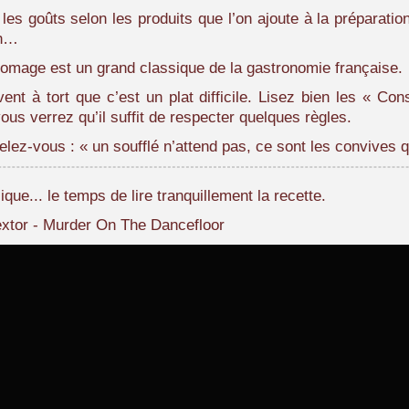
 les goûts selon les produits que l’on ajoute à la préparati
on…
fromage est un grand classique de la gastronomie française.
nt à tort que c’est un plat difficile. Lisez bien les « Co
vous verrez qu’il suffit de respecter quelques règles.
elez-vous : « un soufflé n’attend pas, ce sont les convives qu
ue... le temps de lire tranquillement la recette.
extor - Murder On The Dancefloor