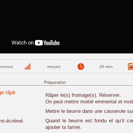
sonnes
moyen
20 min
Préparation
ge râpé
Râper le(s) fromage(s). Réserver.
On peut mettre moitié emmental et moit
Mettre le beurre dans une casserole su
Quand le beurre est fondu et qu’il 
demi-écrémé
ajouter la farine.