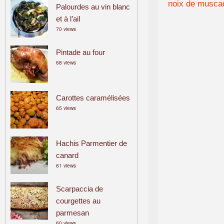
noix de musca
Palourdes au vin blanc
et à l’ail
70 views
Pintade au four
68 views
Carottes caramélisées
65 views
Hachis Parmentier de
canard
61 views
Scarpaccia de
courgettes au
parmesan
60 views