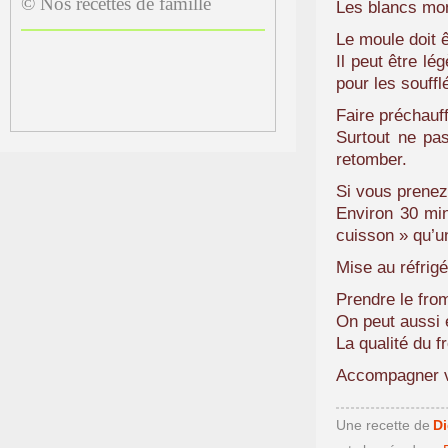
© Nos recettes de famille
Les blancs mon
Le moule doit 
Il peut être lé
pour les souffl
Faire préchauf
Surtout ne pas 
retomber.
Si vous prenez
Environ 30 min
cuisson » qu’u
Mise au réfrigé
Prendre le fro
On peut aussi 
La qualité du f
Accompagner vo
Une recette de
D