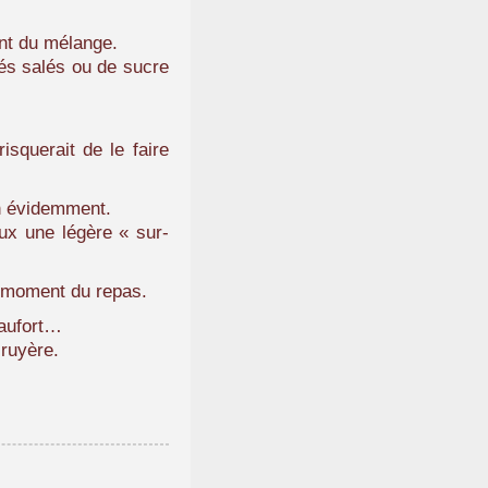
ent du mélange.
lés salés ou de sucre
isquerait de le faire
on évidemment.
eux une légère « sur-
au moment du repas.
eaufort…
ruyère.