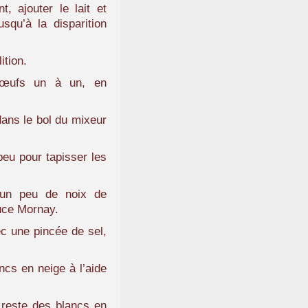
, ajouter le lait et
usqu’à la disparition
ition.
d’œufs un à un, en
dans le bol du mixeur
peu pour tapisser les
r un peu de noix de
uce Mornay.
c une pincée de sel,
ncs en neige à l’aide
 reste des blancs en