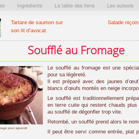
tes
Ingrédients
La table des liens
Les auteurs
Tartare de saumon sur
Salade niçois
son lit d’avocat
Soufflé au Fromage
Le soufflé au fromage est une spéciali
pour sa légèreté.
Il est préparé avec des jaunes d’œuf
blancs d’œufs montés en neige incorpor
Le soufflé est traditionnellement pré
en terre cuite qui restent chauds plus
au soufflé de dégonfler trop vite.
Retombé, un soufflé prend alors le no
'image pour agrandir
Il peut être servi comme entrée, plat 