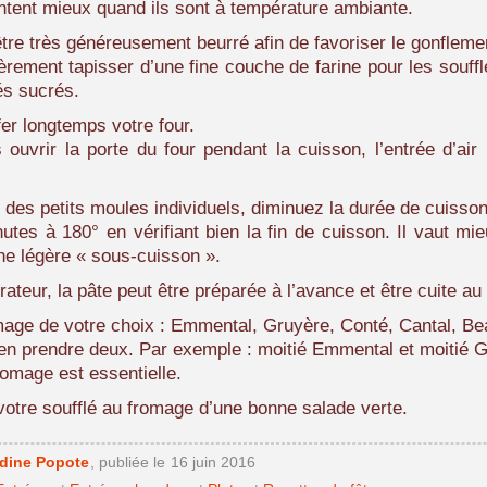
tent mieux quand ils sont à température ambiante.
être très généreusement beurré afin de favoriser le gonflem
gèrement tapisser d’une fine couche de farine pour les souff
és sucrés.
fer longtemps votre four.
ouvrir la porte du four pendant la cuisson, l’entrée d’air r
 des petits moules individuels, diminuez la durée de cuiss
utes à 180° en vérifiant bien la fin de cuisson. Il vaut mi
ne légère « sous-cuisson ».
rateur, la pâte peut être préparée à l’avance et être cuite 
mage de votre choix : Emmental, Gruyère, Conté, Cantal, B
en prendre deux. Par exemple : moitié Emmental et moitié G
romage est essentielle.
tre soufflé au fromage d’une bonne salade verte.
idine Popote
, publiée le
16 juin 2016