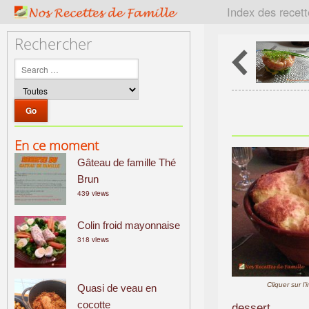
P
Index des recet
a
t
Rechercher
r
i
m
o
i
n
En ce moment
e
Gâteau de famille Thé
c
u
Brun
439 views
l
i
Colin froid mayonnaise
n
318 views
a
i
r
Cliquer sur l
Quasi de veau en
e
cocotte
f
dessert.