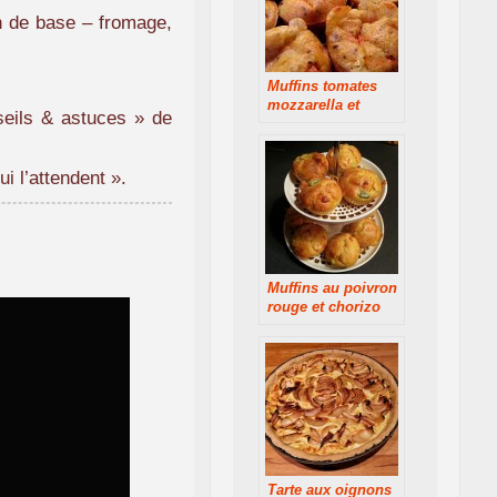
on de base – fromage,
Muffins tomates
mozzarella et
nseils & astuces » de
basilic
i l’attendent ».
Muffins au poivron
rouge et chorizo
Tarte aux oignons