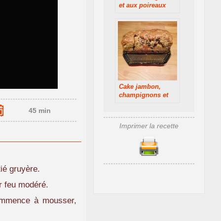
et aux poireaux
Cake jambon,
champignons et
gruyère
45 min
Imprimer la recette
ié gruyère.
r feu modéré.
commence à mousser,