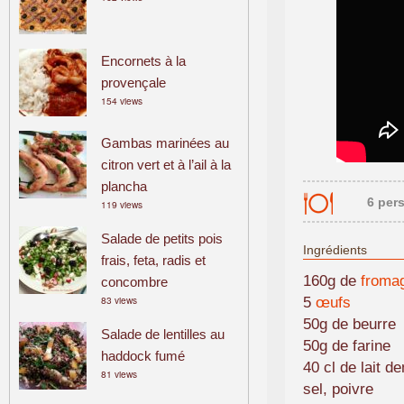
Encornets à la
provençale
154 views
Gambas marinées au
citron vert et à l’ail à la
plancha
6 per
119 views
Salade de petits pois
Ingrédients
frais, feta, radis et
160g de
froma
concombre
83 views
5
œufs
50g de beurre
Salade de lentilles au
50g de farine
haddock fumé
40 cl de lait 
81 views
sel, poivre