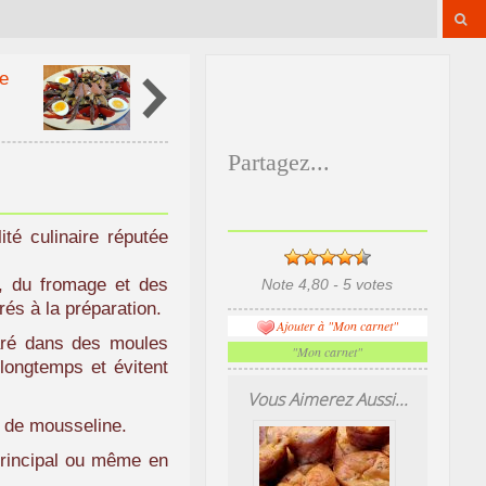
e
Partagez...
té culinaire réputée
, du fromage et des
Note 4,80 - 5 votes
és à la préparation.
Ajouter à "Mon carnet"
paré dans des moules
"Mon carnet"
 longtemps et évitent
Vous Aimerez Aussi...
m de mousseline.
principal ou même en