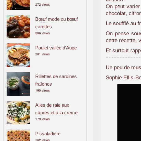
272 views
a
On peut varier
m
chocolat, citr
Bœuf mode ou bœuf
i
Le soufflé au 
carottes
l
206 views
On pense souve
i
cette recette, 
a
Poulet vallée d’Auge
l
Et surtout rapp
201 views
Un peu de musiq
Rillettes de sardines
Sophie Ellis-B
fraîches
190 views
Ailes de raie aux
câpres et à la crème
173 views
Pissaladière
162 views