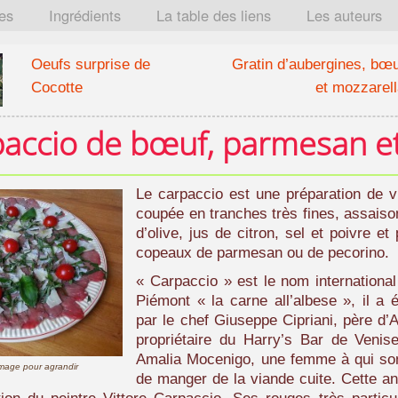
tes
Ingrédients
La table des liens
Les auteurs
Oeufs surprise de
Gratin d’aubergines, bœu
Cocotte
et mozzarell
accio de bœuf, parmesan et 
Le carpaccio est une préparation de 
coupée en tranches très fines, assaison
d’olive, jus de citron, sel et poivre 
copeaux de parmesan ou de pecorino.
« Carpaccio » est le nom international
Piémont « la carne all’albese », il a 
par le chef Giuseppe Cipriani, père d’A
propriétaire du Harry’s Bar de Venis
Amalia Mocenigo, une femme à qui son
'image pour agrandir
de manger de la viande cuite. Cette ann