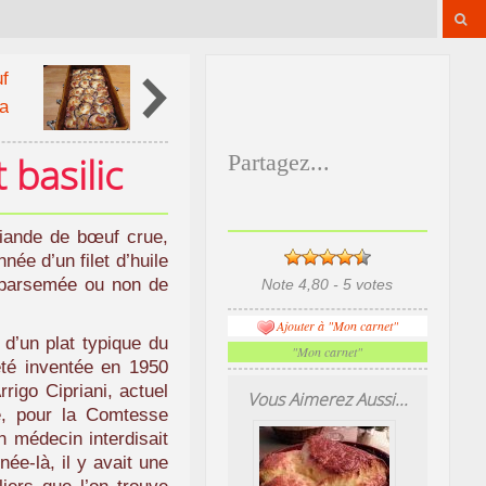
f
a
basilic
Partagez...
viande de bœuf crue,
née d’un filet d’huile
et parsemée ou non de
Note 4,80 - 5 votes
Ajouter à "Mon carnet"
 d’un plat typique du
"Mon carnet"
été inventée en 1950
rrigo Cipriani, actuel
Vous Aimerez Aussi...
e, pour la Comtesse
 médecin interdisait
ée-là, il y avait une