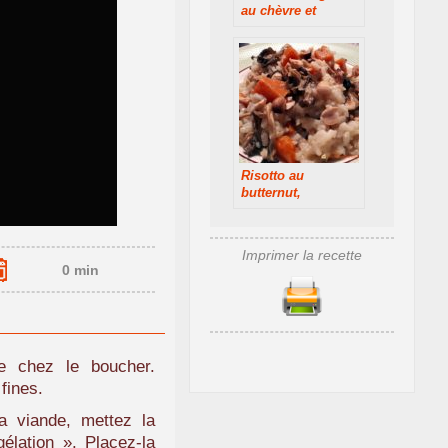
au chèvre et
parmesan
Risotto au
butternut,
champignons et
parmesan
Imprimer la recette
0 min
e chez le boucher.
fines.
 viande, mettez la
élation ». Placez-la