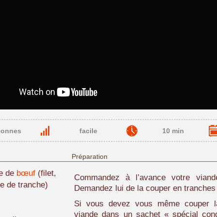
sonnes
facile
10 min
Préparation
de de
bœuf
(filet,
Commandez à l’avance votre viand
e de tranche)
Demandez lui de la couper en tranches 
Si vous devez vous même couper la
viande dans un sachet « spécial cong