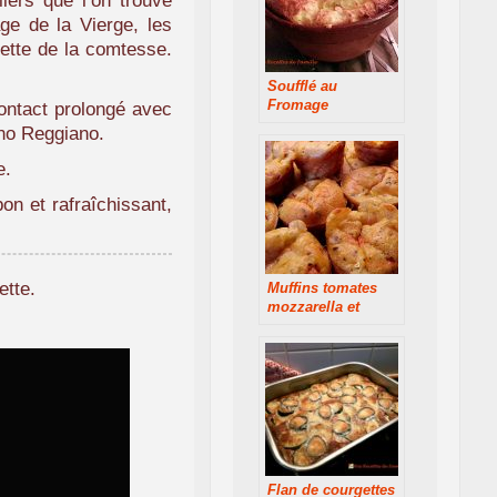
iers que l’on trouve
ge de la Vierge, les
iette de la comtesse.
Soufflé au
Fromage
ontact prolongé avec
ano Reggiano.
e.
bon et rafraîchissant,
ette.
Muffins tomates
mozzarella et
basilic
Flan de courgettes