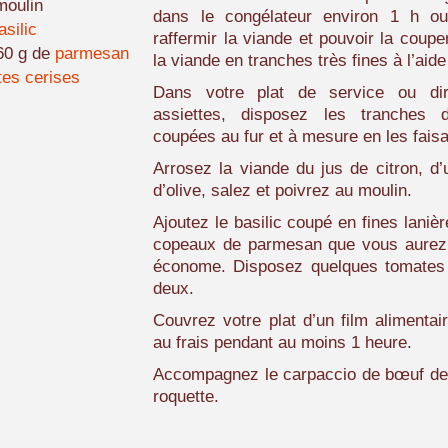
moulin
dans le congélateur environ 1 h o
asilic
raffermir la viande et pouvoir la coup
60 g de
parmesan
la viande en tranches très fines à l’aid
tes cerises
Dans votre plat de service ou di
assiettes, disposez les tranches 
coupées au fur et à mesure en les fais
Arrosez la viande du jus de citron, d’u
d’olive, salez et poivrez au moulin.
Ajoutez le basilic coupé en fines lani
copeaux de parmesan que vous aurez r
économe. Disposez quelques tomates
deux.
Couvrez votre plat d’un film alimentai
au frais pendant au moins 1 heure.
Accompagnez le carpaccio de bœuf de 
roquette.