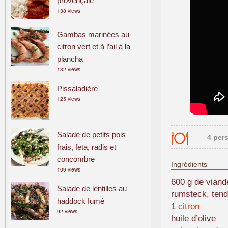
provençale
138 views
Gambas marinées au
citron vert et à l’ail à la
plancha
132 views
Pissaladière
125 views
Salade de petits pois
4 per
frais, feta, radis et
concombre
Ingrédients
109 views
600 g de vian
Salade de lentilles au
rumsteck, tend
haddock fumé
1
citron
92 views
huile d’olive