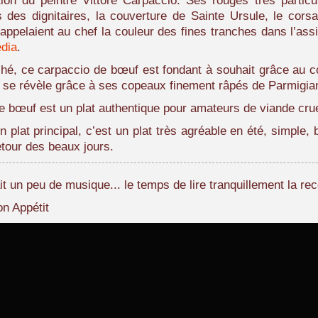
ion du peintre Vittore Carpaccio. Ses rouges très particul
 des dignitaires, la couverture de Sainte Ursule, le corsa
rappelaient au chef la couleur des fines tranches dans l’ass
dia
.
hé, ce carpaccio de bœuf est fondant à souhait grâce au c
l se révèle grâce à ses copeaux finement râpés de Parmigi
e bœuf est un plat authentique pour amateurs de viande cru
 plat principal, c’est un plat très agréable en été, simple, 
etour des beaux jours.
it un peu de musique... le temps de lire tranquillement la rec
on Appétit