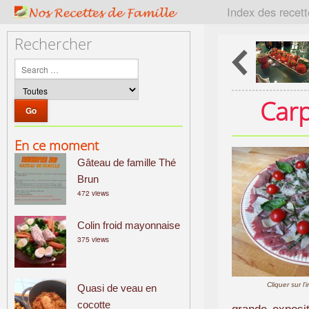
P
Index des recet
a
t
Rechercher
r
i
m
o
Carp
i
n
En ce moment
e
Gâteau de famille Thé
c
u
Brun
472 views
l
i
Colin froid mayonnaise
n
375 views
a
i
r
Cliquer sur l
Quasi de veau en
e
cocotte
f