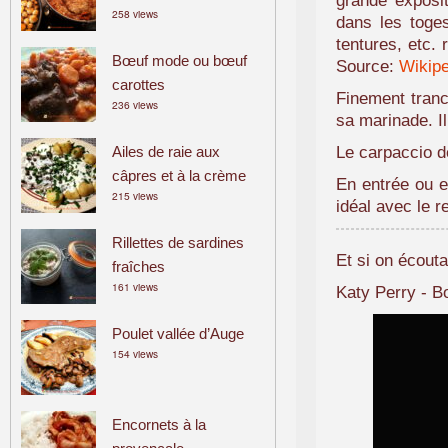
grande exposit
258 views
a
dans les toges
m
tentures, etc. 
Bœuf mode ou bœuf
i
Source:
Wikipe
carottes
l
Finement tranc
236 views
i
sa marinade. I
a
Ailes de raie aux
Le carpaccio d
l
câpres et à la crème
En entrée ou en
215 views
idéal avec le r
Rillettes de sardines
Et si on écouta
fraîches
161 views
Katy Perry - B
Poulet vallée d’Auge
154 views
Encornets à la