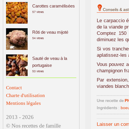
Carottes caramélisées
Conseils & as
57 views
Le carpaccio ét
de la viande p
Rôti de veau mijoté
Comptez 150 g
54 views
diminuez les qu
Si vos tranche
aplatissez-les 
Sauté de veau à la
Vous pouvez ag
portugaise
champignon fra
53 views
Par extension,
viandes blanche
Contact
Charte d'utilisation
Une recette de
Ph
Mentions légales
Ingrédients :
boeu
2013 - 2026
Laisser un co
© Nos recettes de famille