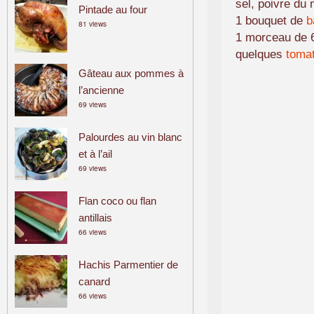
sel, poivre du 
Pintade au four
1 bouquet de
b
81 views
1 morceau de 
quelques
toma
Gâteau aux pommes à
l’ancienne
69 views
Palourdes au vin blanc
et à l’ail
69 views
Flan coco ou flan
antillais
66 views
Hachis Parmentier de
canard
66 views