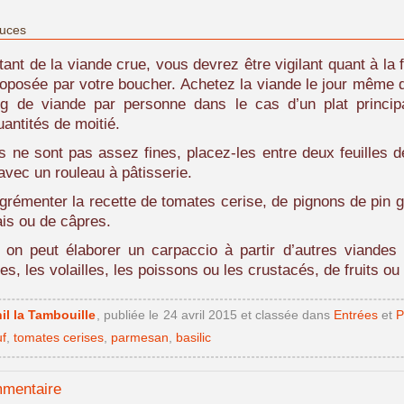
tuces
ant de la viande crue, vous devrez être vigilant quant à la f
roposée par votre boucher. Achetez la viande le jour même
 de viande par personne dans le cas d’un plat principa
antités de moitié.
s ne sont pas assez fines, placez-les entre deux feuilles d
avec un rouleau à pâtisserie.
rémenter la recette de tomates cerise, de pignons de pin gr
is ou de câpres.
 on peut élaborer un carpaccio à partir d’autres viandes 
s, les volailles, les poissons ou les crustacés, de fruits o
il la Tambouille
, publiée le
24 avril 2015
et classée dans
Entrées
et
P
f
,
tomates cerises
,
parmesan
,
basilic
mmentaire