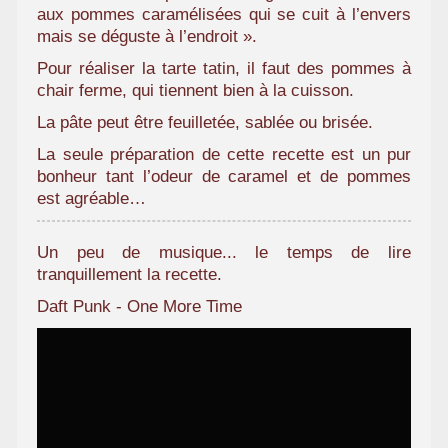
aux pommes caramélisées qui se cuit à l’envers
a
mais se déguste à l’endroit ».
m
i
Pour réaliser la tarte tatin, il faut des pommes à
l
chair ferme, qui tiennent bien à la cuisson.
i
La pâte peut être feuilletée, sablée ou brisée.
a
La seule préparation de cette recette est un pur
l
bonheur tant l’odeur de caramel et de pommes
est agréable…
Un peu de musique... le temps de lire
tranquillement la recette.
Daft Punk - One More Time