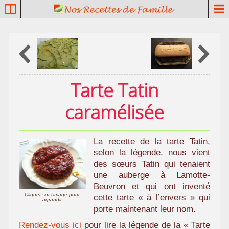
P
a
t
r
i
m
o
Tarte Tatin
i
n
caramélisée
e
c
u
La recette de la tarte Tatin,
l
selon la légende, nous vient
i
des sœurs Tatin qui tenaient
n
une auberge à Lamotte-
a
Beuvron et qui ont inventé
i
Cliquer sur l'image pour
cette tarte « à l’envers » qui
agrandir
r
porte maintenant leur nom.
e
Rendez-vous ici
pour lire la légende de la « Tarte
f