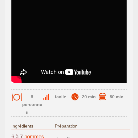
8
facile
20 min
80 min
personne
s
Ingrédients
Préparation
6 à 7
pommes