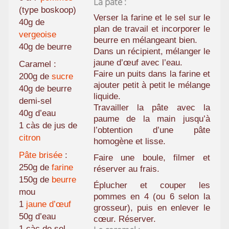
La pâte :
(type boskoop)
Verser la farine et le sel sur le
40g de
plan de travail et incorporer le
vergeoise
beurre en mélangeant bien.
40g de beurre
Dans un récipient, mélanger le
jaune d’œuf avec l’eau.
Caramel :
Faire un puits dans la farine et
200g de
sucre
ajouter petit à petit le mélange
40g de beurre
liquide.
demi-sel
Travailler la pâte avec la
40g d’eau
paume de la main jusqu’à
1 càs de jus de
l’obtention d’une pâte
citron
homogène et lisse.
Pâte brisée
:
Faire une boule, filmer et
250g de
farine
réserver au frais.
150g de
beurre
Éplucher et couper les
mou
pommes en 4 (ou 6 selon la
1
jaune d’œuf
grosseur), puis en enlever le
50g d’eau
cœur. Réserver.
1 càc de sel