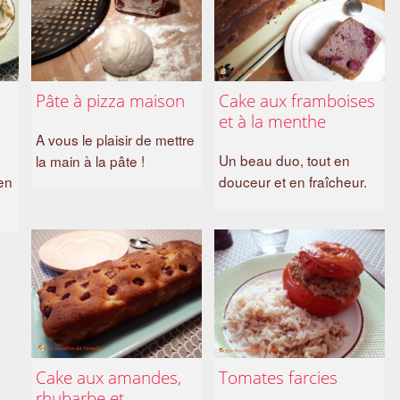
Pâte à pizza maison
Cake aux framboises
et à la menthe
A vous le plaisir de mettre
Un beau duo, tout en
la main à la pâte !
 en
douceur et en fraîcheur.
Cake aux amandes,
Tomates farcies
rhubarbe et