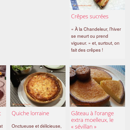
Crêpes sucrées
« À la Chandeleur, l’hiver
se meurt ou prend
vigueur. » et, surtout, on
fait des crêpes !
t
Quiche lorraine
Gâteau à l’orange
extra moelleux, le
at
Onctueuse et délicieuse,
« sévillan »