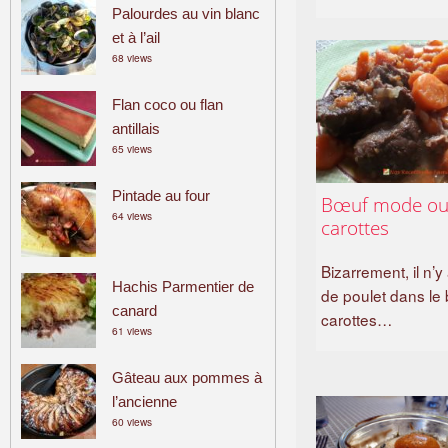
Palourdes au vin blanc
et à l’ail
68 views
Flan coco ou flan
antillais
65 views
Pintade au four
Bœuf mode ou
64 views
carottes
Bizarrement, il n’y
Hachis Parmentier de
de poulet dans le
canard
carottes…
61 views
Gâteau aux pommes à
l’ancienne
60 views