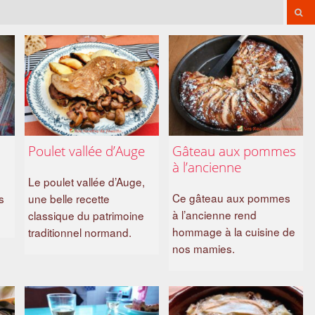
Poulet vallée d’Auge
Gâteau aux pommes
à l’ancienne
Le poulet vallée d’Auge,
Ce gâteau aux pommes
s
une belle recette
à l’ancienne rend
classique du patrimoine
hommage à la cuisine de
traditionnel normand.
nos mamies.