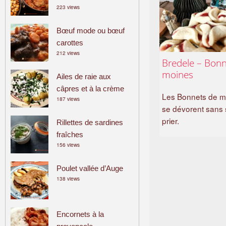
223 views
a
m
Bœuf mode ou bœuf
i
carottes
l
212 views
i
Bredele – Bonn
a
moines
Ailes de raie aux
l
câpres et à la crème
Les Bonnets de m
187 views
se dévorent sans s
prier.
Rillettes de sardines
fraîches
156 views
Poulet vallée d’Auge
138 views
Encornets à la