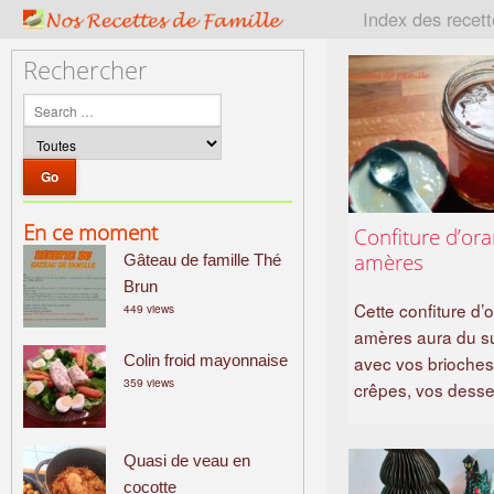
P
Index des recet
a
t
Rechercher
r
i
m
o
i
n
En ce moment
Confiture d’or
e
amères
Gâteau de famille Thé
c
u
Brun
Cette confiture d’
449 views
l
amères aura du s
i
Colin froid mayonnaise
avec vos brioches
n
359 views
crêpes, vos dess
a
i
r
Quasi de veau en
e
cocotte
f