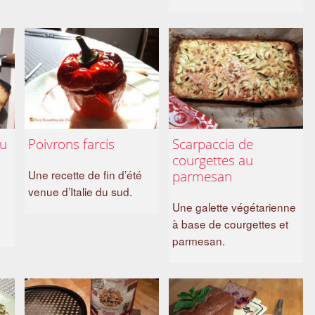
au
Poivrons farcis
Scarpaccia de
courgettes au
Une recette de fin d’été
parmesan
venue d’Italie du sud.
Une galette végétarienne
à base de courgettes et
parmesan.