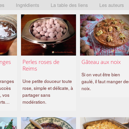
tes
Ingrédients
La table des liens
Les auteurs
anges
Perles roses de
Gâteau aux noix
Reims
Si on veut être bien
oranges
Une petite douceur toute
gaulé, il faut manger de
uccès
rose, simple et délicate, à
noix.
, vos
partager sans
erts…
modération.