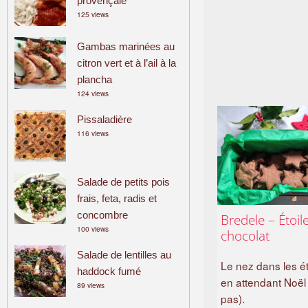
provençale
125 views
Gambas marinées au
citron vert et à l’ail à la
plancha
124 views
Pissaladière
116 views
Salade de petits pois
frais, feta, radis et
concombre
Bredele – Étoil
100 views
chocolat
Salade de lentilles au
Le nez dans les ét
haddock fumé
en attendant Noël
89 views
pas).