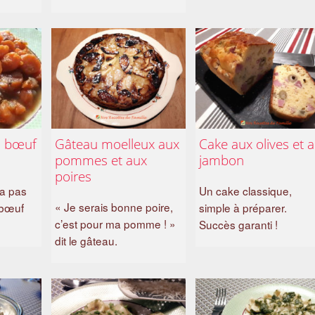
 bœuf
Gâteau moelleux aux
Cake aux olives et 
pommes et aux
jambon
poires
 a pas
Un cake classique,
« Je serais bonne poire,
 bœuf
simple à préparer.
c’est pour ma pomme ! »
Succès garanti !
dit le gâteau.