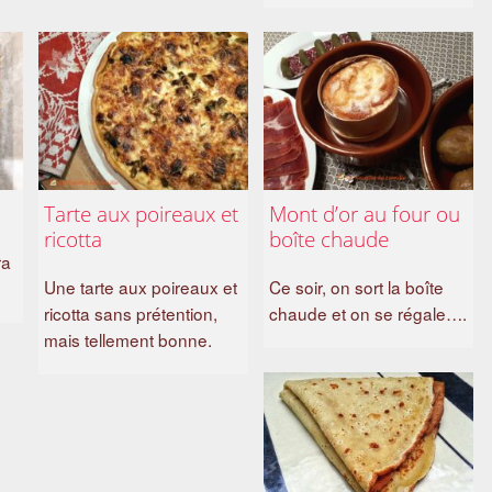
Tarte aux poireaux et
Mont d’or au four ou
ricotta
boîte chaude
ra
Une tarte aux poireaux et
Ce soir, on sort la boîte
ricotta sans prétention,
chaude et on se régale….
mais tellement bonne.